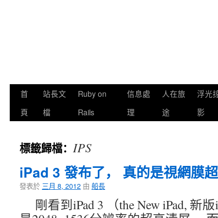
首
站長文
Ruby on
信息處
人在旅
浮光
頁
檔
Rails
理
途
影
IPS
標籤歸檔：
iPad 3 發布了， 真的是視網
發表於
三月 8, 2012
由
船長
剛看到iPad 3 （the New iPad, 