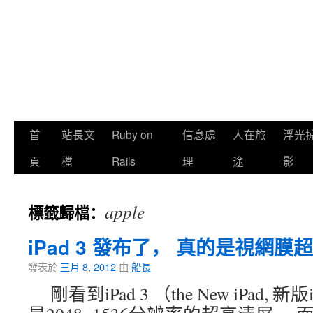
首
站長文
Ruby on
信息處
人在旅
浮光
頁
檔
Rails
理
途
影
apple
標籤歸檔：
iPad 3 發布了， 真的是視網
發表於
三月 8, 2012
由
船長
剛看到iPad 3 （the New iPad, 