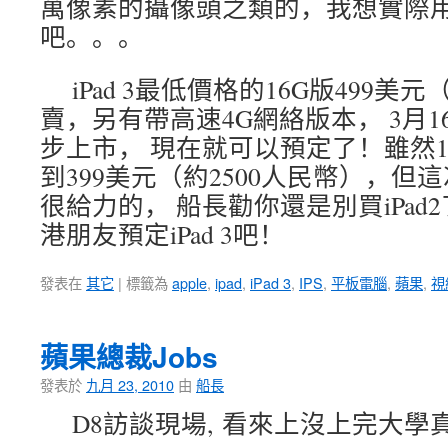
萬像素的攝像頭之類的，我想實際
吧。。。
iPad 3最低價格的16G版499美
賣，另有帶高速4G網絡版本， 3月
步上市， 現在就可以預定了！雖然16G的W
到399美元（約2500人民幣），但這次
很給力的， 船長勸你還是別買iPa
港朋友預定iPad 3吧！
發表在
其它
|
標籤為
apple
,
ipad
,
iPad 3
,
IPS
,
平板電腦
,
蘋果
,
視
蘋果總裁Jobs
發表於
九月 23, 2010
由
船長
D8訪談現場, 看來上沒上完大學