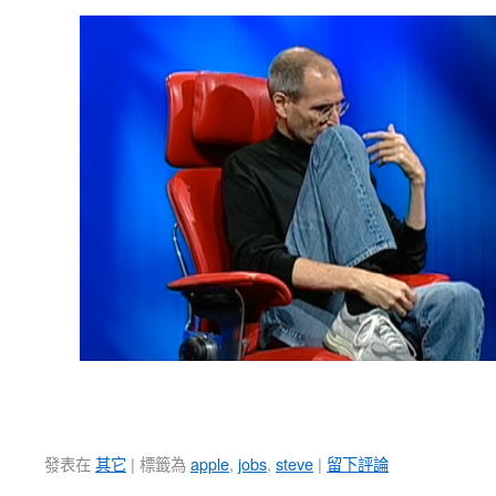
發表在
其它
|
標籤為
apple
,
jobs
,
steve
|
留下評論