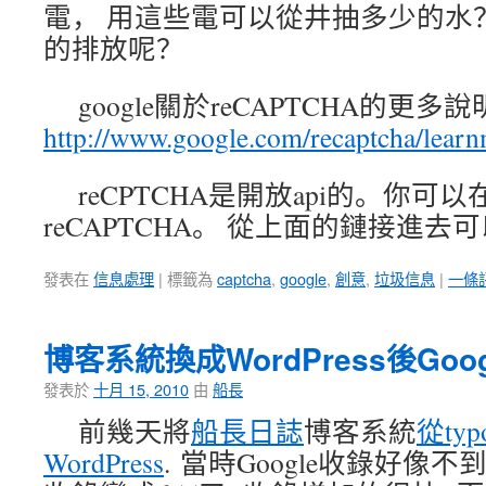
電， 用這些電可以從井抽多少的水
的排放呢？
google關於reCAPTCHA的更
http://www.google.com/recaptcha/lear
reCPTCHA是開放api的。你
reCAPTCHA。 從上面的鏈接進去
發表在
信息處理
|
標籤為
captcha
,
google
,
創意
,
垃圾信息
|
一條
博客系統換成WordPress後Goo
發表於
十月 15, 2010
由
船長
前幾天將
船長日誌
博客系統
從ty
WordPress
. 當時Google收錄好像不到1