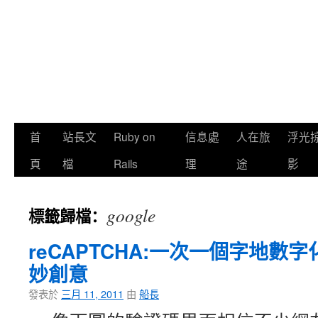
首
站長文
Ruby on
信息處
人在旅
浮光
頁
檔
Rails
理
途
影
google
標籤歸檔：
reCAPTCHA:一次一個字地數字化
妙創意
發表於
三月 11, 2011
由
船長