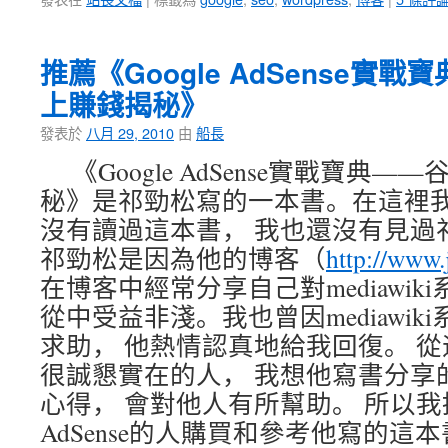
推薦《Google AdSense實
上賺錢揭秘》
發表於
八月 29, 2010
由
船長
《Google AdSense實戰寶典
秘》是祁勁松寫的一本書。在這裡我
沒有讀過這本書， 我也還沒有見過
祁勁松是因為他的博客（
http://www.
在博客中經常分享自己對mediawik
從中受益非淺。我也曾因mediawi
求助， 他熱情認真地給我回復。 
很誠懇實在的人， 我想他寫書分享
心得， 會對他人有所幫助。 所以
AdSense的人購買和參考他寫的這