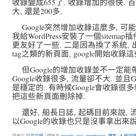
收錄變成655了. 收錄增加的很快.
大, 還是200多.
Google突然增加收錄這麼多, 可
我給WordPress安裝了一個sitemap插
更友好了一些. 二是因為換了系統,
tag之類的新頁面, google開始收錄
但Google的增加收錄並不一定能
Google收錄很多, 流量卻不大. 並且
是穩定的. 有時候Google會收錄很
把這些新頁面刪除掉.
還好, 船長日誌, 起碼目前來說,
以Google的收錄也只是沒事拿出來說
發表在
站長文檔
|
標籤為
google
,
seo
,
wordpress
,
博客
|
5 條評