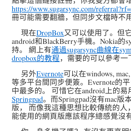
點擊這個鏈接註冊，你我雙方都會增
https://www.sugarsync.com/referral?r
冊可能需要翻牆，但同步文檔時不
現在
DropBox
又可以使用了。但它目
android和BlackBerry手機。Nokia
持。 網上有
通過sugarsync曲線在s
dropbox的教程
，需要的可以參考一
另外
Evernote
可以在windows, mac, ip
等多平台間同步便簽。Evernote
中最多的。 可惜它在android上的
Springpad
。而Springpad沒有ma
版， 而像我這種思想比較傳統的人
能使用的網頁版應該程序總感覺沒