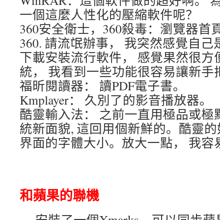
WinRAR：這個軟件做的超好啊。
一個這麼人性化的壓縮軟件呢？
360安全衛士，360殺毒：瀏覽器首
360. 請流氓辦事， 我突然感覺自己
下載安裝流行軟件， 感覺果然很方
統， 我看到一些功能很容易讓新手
福昕閱讀器： 讀PDF電子書。
Kmplayer： 久別了的影音播放器。
酷靈輸入法： 之前一直用極品或極
統新面貌, 這回用個新鮮的。酷靈
界面的字體大小。放大一點， 我容
和蘋果的聯機
安裝了一個Xmarks，可以同步蘋果上