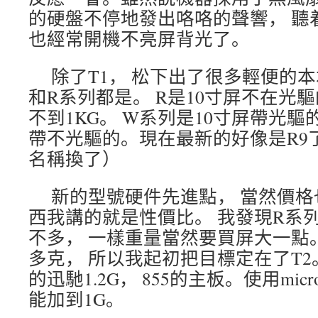
的硬盤不停地發出咯咯的聲響， 聽
也經常開機不亮屏背光了。
除了T1， 松下出了很多輕便的本
和R系列都是。 R是10寸屏不在光驅
不到1KG。 W系列是10寸屏帶光驅的
帶不光驅的。現在最新的好像是R9
名稱換了）
新的型號硬件先進點， 當然價格
西我講的就是性價比。 我發現R系
不多， 一樣重量當然要買屏大一點。 
多克， 所以我起初把目標定在了T2。 1
的迅馳1.2G， 855的主板。使用micr
能加到1G。