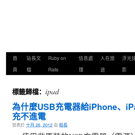
首
站長文
Ruby on
信息處
人在旅
浮光
頁
檔
Rails
理
途
影
ipad
標籤歸檔：
為什麼USB充電器給iPhone、iPa
充不進電
發表於
十月 26, 2012
由
船長