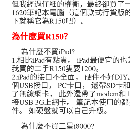
但我經過仔細的權衡，最終卻買了一
1620筆記本電腦（這個款式行貨版的
下就稱它為R150吧）。
為什麼買R150？
為什麼不買iPad?
1.相比iPad有點貴。 iPad最便宜的
我買的二手R150隻要1200。
2.iPad的接口不全面， 硬件不好DIY
個USB接口， PC卡口， 還帶SD卡
了無線網卡， 此外還帶了modem和
接USB 3G上網卡。 筆記本使用的
件。 如硬盤就可以自己升級。
為什麼不買三星i8000?