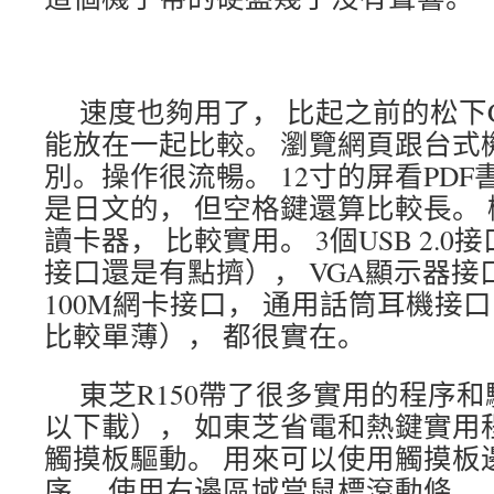
速度也夠用了， 比起之前的松下C
能放在一起比較。 瀏覽網頁跟台式
別。操作很流暢。 12寸的屏看PDF
是日文的， 但空格鍵還算比較長。 
讀卡器， 比較實用。 3個USB 2.0
接口還是有點擠）， VGA顯示器接口
100M網卡接口， 通用話筒耳機接
比較單薄）， 都很實在。
東芝R150帶了很多實用的程序
以下載）， 如東芝省電和熱鍵實用
觸摸板驅動。 用來可以使用觸摸板
序， 使用右邊區域當鼠標滾動條。