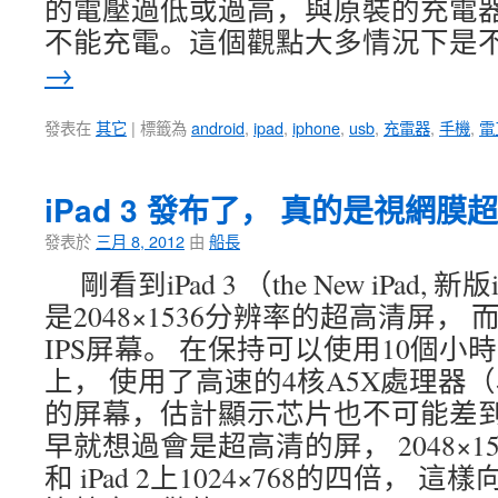
的電壓過低或過高，與原裝的充電
不能充電。這個觀點大多情況下是
→
發表在
其它
|
標籤為
android
,
ipad
,
iphone
,
usb
,
充電器
,
手機
,
電
iPad 3 發布了， 真的是視網
發表於
三月 8, 2012
由
船長
剛看到iPad 3 （the New iPad, 
是2048×1536分辨率的超高清屏，
IPS屏幕。 在保持可以使用10個小
上， 使用了高速的4核A5X處理器
的屏幕，估計顯示芯片也不可能差
早就想過會是超高清的屏， 2048×153
和 iPad 2上1024×768的四倍，