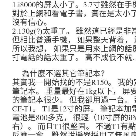
1.i8000的屏太小了。3.7寸雖然
對於上網和看電子書，實在是太小了。 
沒有信心。
2.130g(?)太重了。 雖然這已經
但相比普通手機， 如果整天背着，
所以我想， 如果只是用來上網的話
打電話的話太重了。 高不成低不就…
為什麼不選其它筆記本？
其實我一開始找的不是R150。 我
筆記本。 重量最好在1kg以下， 屏
的筆記本很少。 但我卻用過一台。
CF-T1。 T1是12寸的屏。 筆記本
電池是800多克， 很輕（10寸屏的iP
右）。 而且T1很堅固。 不過T1有
反應一會。雖然說機器採用了無風扇