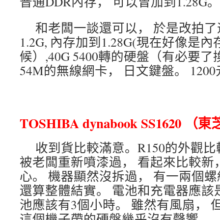
普通DDR內存， 可以曾加到1.28G。
和老闆一談還可以， 於是改拍了這
1.2G, 內存加到1.28G(現在好像
候）,40G 5400轉的硬盤（有必要了
54M的無線網卡， 日文鍵盤。 120
TOSHIBA dynabook SS1620 （東芝
收到貨比較滿意。R150的外觀
被老闆重新噴漆過， 看起來比較新
心。 機器顯然沒拆過， 有一兩個
還算整體結實。 電池和充電器應該
池應該有3個小時。 雖然有風扇， 
這個機子帶的硬盤幾乎沒有聲響。