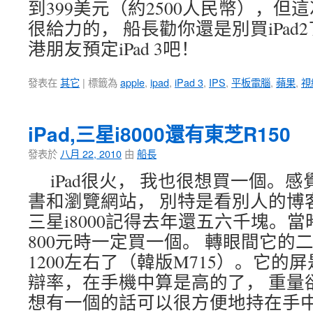
到399美元（約2500人民幣），但這次
很給力的， 船長勸你還是別買iPa
港朋友預定iPad 3吧！
發表在
其它
|
標籤為
apple
,
ipad
,
iPad 3
,
IPS
,
平板電腦
,
蘋果
,
視
iPad,三星i8000還有東芝R150
發表於
八月 22, 2010
由
船長
iPad很火， 我也很想買一個。
書和瀏覽網站， 別特是看別人的博
三星i8000記得去年還五六千塊。
800元時一定買一個。 轉眼間它的
1200左右了（韓版M715）。它的屏是
辯率，在手機中算是高的了， 重量卻
想有一個的話可以很方便地持在手