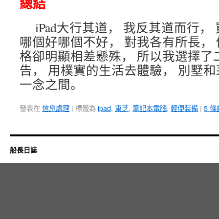
總結
iPad大行其道， 我反其道而行
哪個好哪個不好， 對我各有所長， 
格卻明顯相差懸殊， 所以我選擇了
告， 用樸實的生活去體驗， 別墅
一念之間。
發表在
信息處理
|
標籤為
ipad
,
東芝
,
筆記本電腦
,
輕便裝備
|
5 
船長日誌