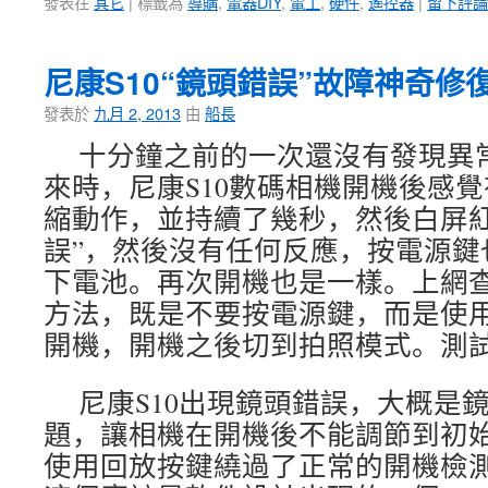
發表在
其它
|
標籤為
導購
,
電器DIY
,
電工
,
硬件
,
遙控器
|
留下評論
尼康S10“鏡頭錯誤”故障神奇修
發表於
九月 2, 2013
由
船長
十分鐘之前的一次還沒有發現異
來時，尼康S10數碼相機開機後感
縮動作，並持續了幾秒，然後白屏紅
誤”，然後沒有任何反應，按電源鍵
下電池。再次開機也是一樣。上網
方法，既是不要按電源鍵，而是使
開機，開機之後切到拍照模式。測
尼康S10出現鏡頭錯誤，大概是
題，讓相機在開機後不能調節到初
使用回放按鍵繞過了正常的開機檢