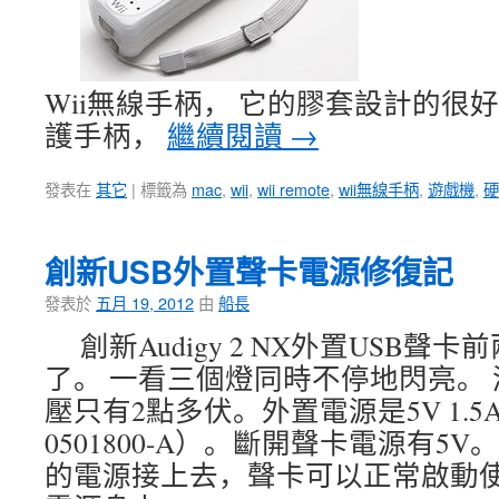
Wii無線手柄， 它的膠套設計的很
護手柄，
繼續閱讀
→
發表在
其它
|
標籤為
mac
,
wii
,
wii remote
,
wii無線手柄
,
遊戲機
,
硬
創新USB外置聲卡電源修復記
發表於
五月 19, 2012
由
船長
創新Audigy 2 NX外置USB
了。 一看三個燈同時不停地閃亮。
壓只有2點多伏。外置電源是5V 1.5A
0501800-A）。斷開聲卡電源有5V。
的電源接上去，聲卡可以正常啟動使