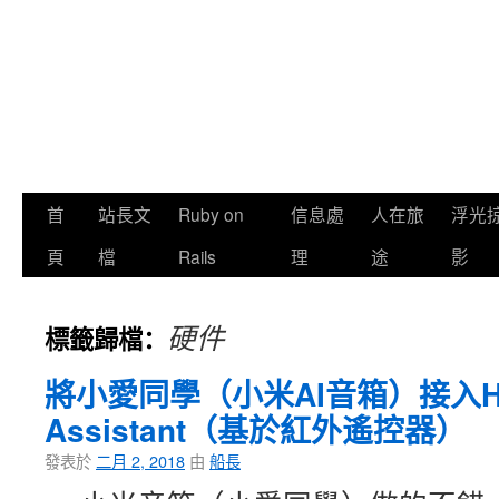
首
站長文
Ruby on
信息處
人在旅
浮光
頁
檔
Rails
理
途
影
硬件
標籤歸檔：
將小愛同學（小米AI音箱）接入H
Assistant（基於紅外遙控器）
發表於
二月 2, 2018
由
船長