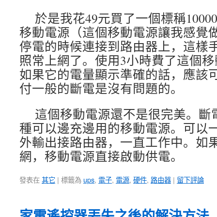
於是我花49元買了一個標稱10000m
移動電源（這個移動電源讓我感覺
停電的時候連接到路由器上，這樣
照常上網了。使用3小時費了這個移
如果它的電量顯示準確的話，應該可
付一般的斷電是沒有問題的。
這個移動電源還不是很完美。斷
種可以邊充邊用的移動電源。可以
外輸出接路由器，一直工作中。如
網，移動電源直接啟動供電。
發表在
其它
|
標籤為
ups
,
電子
,
電源
,
硬件
,
路由器
|
留下評論
家電遙控器丟失之後的解決方法