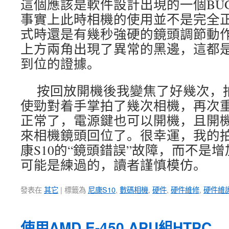
這個應該是軟件設計出現的一個BU
事實上此時相機的使用並不是完全
式時還是有幾秒強硬的鏡頭調節動
上方兩角出現了異常的黑邊，這都
到位的證據。
按回放開機後我變焦了好幾次，
使勁對着手掌拍了幾次相機，再次
正常了，電源鍵也可以開機，且開
來相機鏡頭回位了。很幸運，我的
康S10的“鏡頭錯誤”故障，而不是
可能是練過的，讀者謹慎模仿。
發表在
其它
|
標籤為
尼康S10
,
數碼相機
,
硬件
,
硬件維修
,
硬件維
使用AMD E-450 APU組HTPC