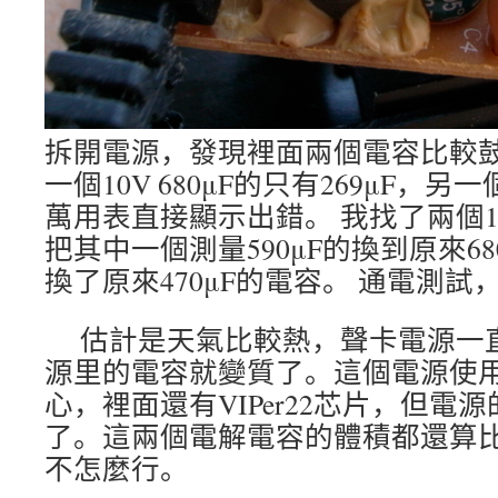
拆開電源，發現裡面兩個電容比較鼓
一個10V 680μF的只有269μF，另一個
萬用表直接顯示出錯。 我找了兩個10V
把其中一個測量590μF的換到原來6
換了原來470μF的電容。 通電測
估計是天氣比較熱，聲卡電源一
源里的電容就變質了。這個電源使
心，裡面還有VIPer22芯片，但電
了。這兩個電解電容的體積都還算
不怎麼行。