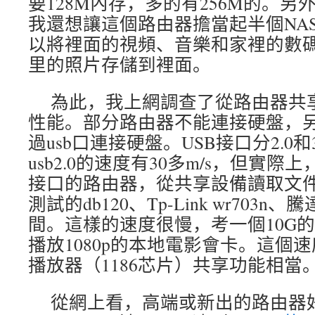
要128M內存，多的有256M的。
我還想讓這個路由器擔當起半個NA
以將裡面的視頻、音樂和家裡的數
里的照片存儲到裡面。
為此，我上網調查了從路由器共
性能。部分路由器不能連接硬盤，
過usb口連接硬盤。USB接口分2.0和
usb2.0的速度有30多m/s，但實際上
接口的路由器，從共享設備讀取文
測試的db120、Tp-Link wr703n、騰達
間。這樣的速度很慢，考一個10G
播放1080p的本地電影會卡。這個
播放器（1186芯片）共享功能相當
從網上看，高端或新出的路由器