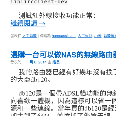
liblircclient-dev
測試紅外線接收功能正常：
繼續閱讀
→
發表在
人工智能
|
標籤為
homeassistant
,
人工智能
,
小米
,
智能家
選購一台可以做NAS的無線路由
發表於
十一月 6, 2014
由
船長
我的路由器已經有好幾年沒有換
的大亞db120。
db120是一個帶ADSL貓功能
向喜歡一體機，因為這樣可以省一個m
源和一些連線。當年買的db120是
加大到了64M，並添加了外置天線