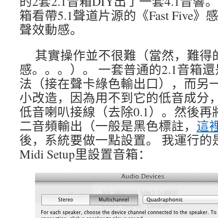
的2套2.1音箱DIY出了一套4.1音
箱看帶5.1聲道片源的《Fast Fiv
聲效動感。
其實操作並不很難（當然，難得
感。。。）。 一套普通的2.1音箱
法（接在聲卡綠色輸出口），而另一
小改造，因為用不到它的低音成分
低音喇叭接線（去除0.1）。然後
二音頻輸出（一般是黑色標註，
這
後，系統要做一點設置。 我運行的是
Midi Setup里設置音箱：