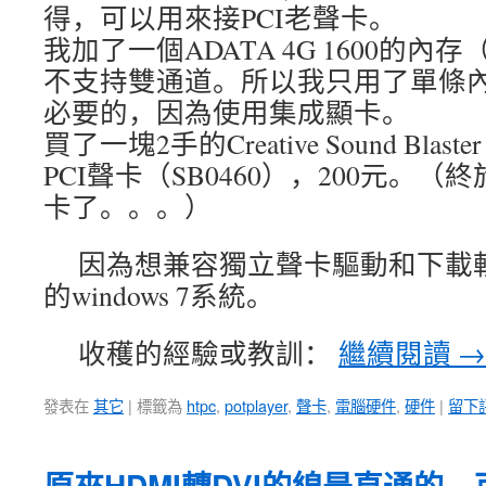
得，可以用來接PCI老聲卡。
我加了一個ADATA 4G 1600的內
不支持雙通道。所以我只用了單條內
必要的，因為使用集成顯卡。
買了一塊2手的Creative Sound Blaster X
PCI聲卡（SB0460），200元。（
卡了。。。）
因為想兼容獨立聲卡驅動和下載軟
的windows 7系統。
收穫的經驗或教訓：
繼續閱讀
→
發表在
其它
|
標籤為
htpc
,
potplayer
,
聲卡
,
電腦硬件
,
硬件
|
留下
原來HDMI轉DVI的線是直通的