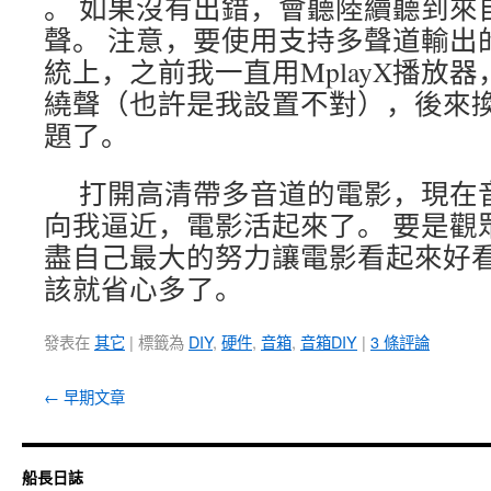
。 如果沒有出錯，會聽陸續聽到來
聲。 注意，要使用支持多聲道輸出
統上，之前我一直用MplayX播放
繞聲（也許是我設置不對），後來換
題了。
打開高清帶多音道的電影，現在
向我逼近，電影活起來了。 要是觀
盡自己最大的努力讓電影看起來好
該就省心多了。
發表在
其它
|
標籤為
DIY
,
硬件
,
音箱
,
音箱DIY
|
3 條評論
←
早期文章
船長日誌