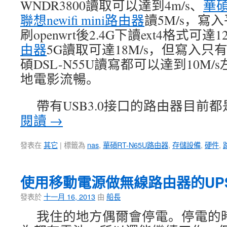
WNDR3800讀取可以達到4m/s、
華碩
聯想newifi mini路由器
讀5M/s，寫
刷openwrt後2.4G下讀ext4格式可達1
由器
5G讀取可達18M/s，但寫入只
碩DSL-N55U讀寫都可以達到10M/s
地電影流暢。
帶有USB3.0接口的路由器目前
閱讀
→
發表在
其它
|
標籤為
nas
,
華碩RT-N65U路由器
,
存儲設備
,
硬件
,
使用移動電源做無線路由器的UP
發表於
十一月 16, 2013
由
船長
我住的地方偶爾會停電。停電的