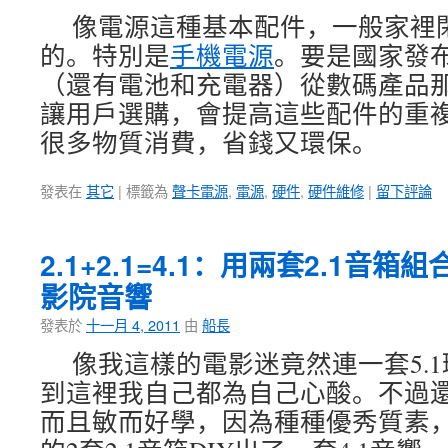
像電源這種基本配件，一般家裡
的。特別是
手機電源
。要是國家發
（還有電池和充電器）從數碼產品
讓用戶選購，會提高這些配件的重
很多物質消費，省錢又環保。
發表在
其它
|
標籤為
聲卡電源
,
電源
,
硬件
,
硬件維修
|
留下評論
2.1+2.1=4.1：用兩套2.1音箱
影院音響
發表於
十一月 4, 2011
由
船長
像我這樣的電影迷竟然連一套5.
到這裡我自己都為自己心酸。不過
而且敏而好學，因為種種優秀質素