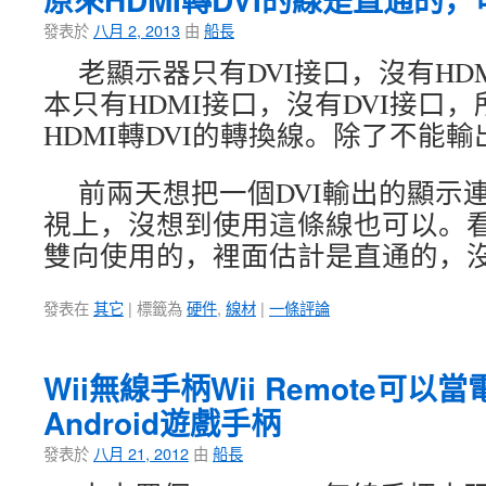
發表於
八月 2, 2013
由
船長
老顯示器只有DVI接口，沒有HD
本只有HDMI接口，沒有DVI接口
HDMI轉DVI的轉換線。除了不能
前兩天想把一個DVI輸出的顯示連
視上，沒想到使用這條線也可以。
雙向使用的，裡面估計是直通的，
發表在
其它
|
標籤為
硬件
,
線材
|
一條評論
Wii無線手柄Wii Remote可
Android遊戲手柄
發表於
八月 21, 2012
由
船長