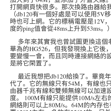
打開網頁快很多。那次換路由器給
（db120有一個好處是可以使用5
時也可上網。它的標稱電壓是12V，
度的ping值會從48ms上升到53ms。
多年來其實我也曾試圖更換這個
華為的HG526，但我發現換上它後
要變慢一會，而且同時連接網絡的設
是將它閑置了。
最近我想把db120給換了。畢竟
代了。它的無線只有54M，有線也只
由器千兆有線和雙頻無線可以加速
度。 100M有線只能提供10M/s左右
網絡則可以上80M/s。64M的內