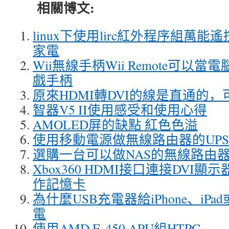
相關博文:
linux下使用lirc紅外程序組萬
家電
Wii無線手柄Wii Remote可以當電
戲手柄
原來HDMI轉DVI的線是直通的
智器V5 II使用感受和使用心得
AMOLED屏的缺點 紅色色溢
使用移動電源做無線路由器的UP
選購一台可以做NAS的無線路由
Xbox360 HDMI接口連接DVI顯
作記憶卡
為什麼USB充電器給iPhone、iPad
電
使用AMD E-450 APU組HTPC