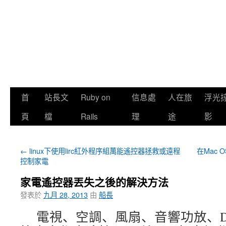
首
站長文
Ruby on
信息處
人在旅
浮光
頁
檔
Rails
理
途
影
←
linux下使用lirc紅外程序組萬能遙控器拯救或遠程
在Mac
控制家電
家電遙控器丟失之後的解決方法
發表於
九月 28, 2013
由
船長
電視、空調、風扇、音響功放、D