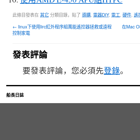
此條目發表在
其它
分類目錄，貼了
導購
,
電器DIY
,
電工
,
硬件
,
遙
←
linux下使用lirc紅外程序組萬能遙控器拯救或遠程
在Mac
控制家電
發表評論
要發表評論，您必須先
登錄
。
船長日誌