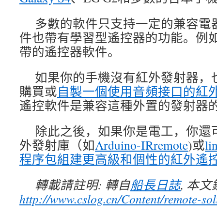
多數的軟件只支持一定的兼容電
件也帶有學習型遙控器的功能。例
帶的遙控器軟件。
如果你的手機沒有紅外發射器，
購買或
自製一個使用音頻接口的紅
遙控軟件是兼容這種外置的發射器
除此之後，如果你是電工，你還可以
外發射庫（如
Arduino-IRremote
)或
l
程序包組建更高級和個性的紅外遙
轉載請註明: 轉自
船長日誌
, 本
http://www.cslog.cn/Content/remote-sol