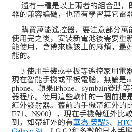
還有一種是以上兩者的組合型，
器的兼容編碼，也帶有學習其它電
購買萬能遙控器，要注意部分萬
使用完之後，安裝新電池後需要重
能使用，會帶來應該上的麻煩，最
能的。
3.使用手機或平板等遙控家用電
現在智能手機或平板電腦，無論是andro
phone、蘋果iPhone、symbai
器程序。使用這些軟件的一個前提
紅外發射器。舊前的手機帶紅外的
E71、N900），現在手機帶紅外
到，如帶紅外的有
華為 榮耀3
、
HT
Galaxy S4
、LG G2和多數的日本手