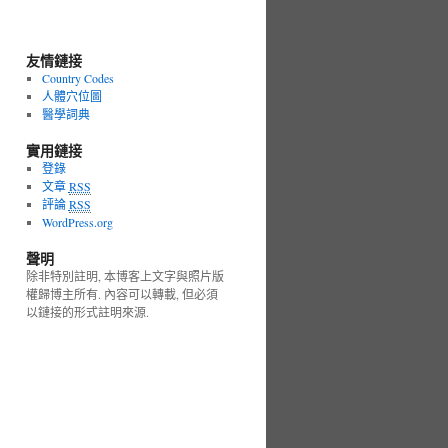
友情鏈接
Country Codes
人體穴位圖
醫學詞典
實用鏈接
登錄
文章
RSS
評論
RSS
WordPress.org
聲明
除非特別註明, 本博客上文字與照片版
權歸博主所有. 內容可以轉載, 但必須
以鏈接的形式註明來源.