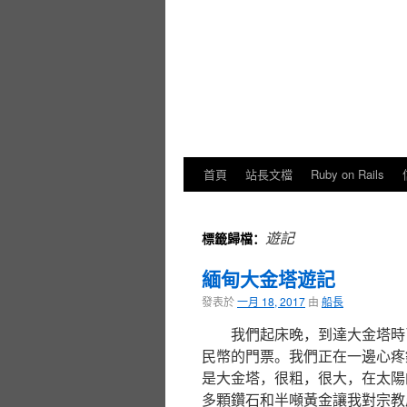
首頁
站長文檔
Ruby on Rails
遊記
標籤歸檔：
緬甸大金塔遊記
發表於
一月 18, 2017
由
船長
我們起床晚，到達大金塔時
民幣的門票。我們正在一邊心疼
是大金塔，很粗，很大，在太陽
多顆鑽石和半噸黃金讓我對宗教