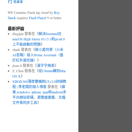
行
黑蘋果
WP Cumulus Flash tag cloud by
Roy
Tanck
requires
Flash Player
9 or better.
最新評論
dingjian 發表在《
解決freemind在
macOS High Sierra 10.13.1和java8.0
上不能啟動的問題
》
shark 發表在《
將小愛同學（小米
AI音箱）接入Home Assistant（基
於紅外遙控器）
》
jixue li 發表在《
漢字字頻表
》
Z. Chen 發表在《
從Ubuntu轉到Mac
OS X
》
XBOX360薄厚雙機刷LT+2.0詳細教
程 | 李老闆的個人博客
發表在《
蘋
果,windows, iphone, ipad和android多
平台網站密碼、瀏覽器書籤、文檔
文件等同步工具
》