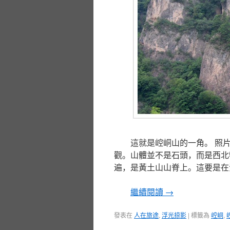
這就是崆峒山的一角。 照
觀。山體並不是石頭，而是西北
遍，是黃土山山脊上。這要是在
繼續閱讀
→
發表在
人在旅途
,
浮光掠影
|
標籤為
崆峒
,