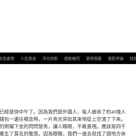
信息處理
人在旅途
浮光掠影
成敗幾何
某時雨集
電影評論
詩
已經是快中午了。因為我們是外國人，每人被收了約40塊人
錢包一邊往裡走時，一片亮光突如其來地從上空澆了下來。
的照耀下金的閃閃發亮，讓人瞎眼，不敢直視。應該是四千
產生了莫名的敬畏。因為眼瞎，我們一進去就找了個地方休