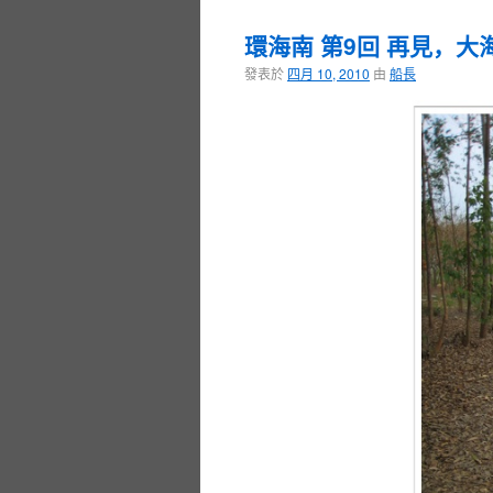
環海南 第9回 再見，大
發表於
四月 10, 2010
由
船長