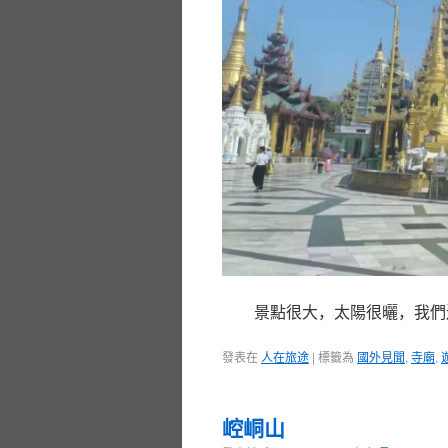
景點很大，太陽很曬，我
發表在
人在旅途
|
標籤為
國外見聞
,
寺廟
,
崆峒山