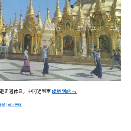
們邊走邊休息。中間遇到兩
繼續閱讀
→
遊記
|
留下評論