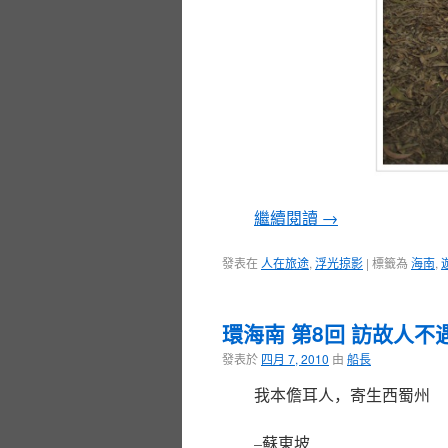
繼續閱讀
→
發表在
人在旅途
,
浮光掠影
|
標籤為
海南
,
環海南 第8回 訪故人不
發表於
四月 7, 2010
由
船長
我本儋耳人，寄生西蜀州
–蘇東坡