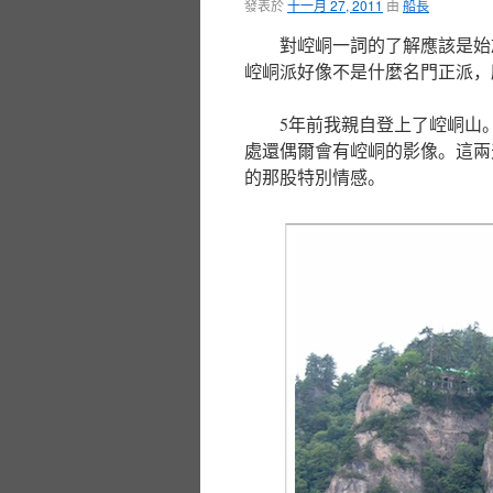
發表於
十一月 27, 2011
由
船長
對崆峒一詞的了解應該是始
崆峒派好像不是什麼名門正派，
5年前我親自登上了崆峒山
處還偶爾會有崆峒的影像。這兩
的那股特別情感。