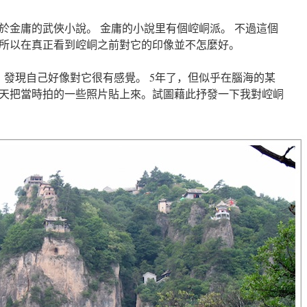
於金庸的武俠小說。 金庸的小說里有個崆峒派。 不過這個
所以在真正看到崆峒之前對它的印像並不怎麼好。
。發現自己好像對它很有感覺。 5年了，但似乎在腦海的某
天把當時拍的一些照片貼上來。試圖藉此抒發一下我對崆峒