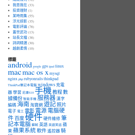
我思我在
(33)
投資理財
(1)
某時雨集
(55)
浮光掠影
(35)
電影評論
(78)
蓋世武功
(13)
站長文檔
(38)
詩詞精選
(30)
越劇柔情
(10)
標籤
android
gps
linux
google
ipad
mac
mac os x
mysql
nginx
rubyonrails
thinkpad
php
windows
充電
ThinkPad筆記本電腦
手機
教程
數
器
學習
尼康S10
服務器
據備份
漢字
智能手機
海南
遊記
照片
編碼
淘寶網
電源
電腦硬
電影
電子
電工
硬件
件
筆
百度
硬件維修
記本電腦
英語
蘋
蘇軾
英語笑話
蘋果系統
軟件
騎
果
遙控器