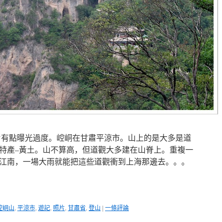
片有點曝光過度。崆峒在甘肅平涼市。山上的是大多是道
特產–黃土。山不算高，但道觀大多建在山脊上。重複一
江南，一場大雨就能把這些道觀衝到上海那邊去。。。
崆峒山
,
平涼市
,
遊記
,
照片
,
甘肅省
,
登山
|
一條評論