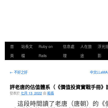
首
站長文
Ruby on
信息處
人在旅
浮光
頁
檔
Rails
理
途
影
←
不好之好
中文LLaMA 
評老唐的估值體系（《價值投資實戰手冊》
發表於
七月 13, 2022
由
船長
這段時間讀了老唐（唐朝）的《