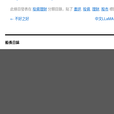
此條目發表在
投資理財
分類目錄，貼了
書評
,
投資
,
理財
,
股市
標
←
不好之好
中文LLaMA 
船長日誌