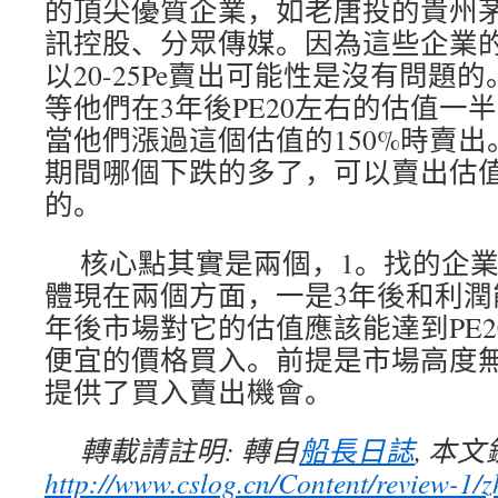
的頂尖優質企業，如老唐投的貴州
訊控股、分眾傳媒。因為這些企業的
以20-25Pe賣出可能性是沒有問題的
等他們在3年後PE20左右的估值一
當他們漲過這個估值的150%時賣出
期間哪個下跌的多了，可以賣出估
的。
核心點其實是兩個，1。找的企
體現在兩個方面，一是3年後和利潤
年後市場對它的估值應該能達到PE2
便宜的價格買入。前提是市場高度
提供了買入賣出機會。
轉載請註明: 轉自
船長日誌
, 本
http://www.cslog.cn/Content/review-1/z