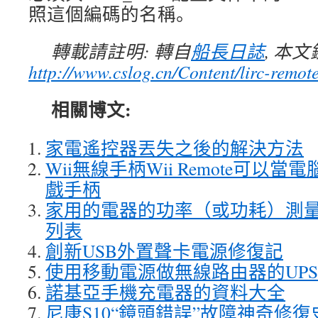
照這個編碼的名稱。
轉載請註明: 轉自
船長日誌
, 本
http://www.cslog.cn/Content/lirc-remote
相關博文:
家電遙控器丟失之後的解決方法
Wii無線手柄Wii Remote可以當電
戲手柄
家用的電器的功率（或功耗）測
列表
創新USB外置聲卡電源修復記
使用移動電源做無線路由器的UP
諾基亞手機充電器的資料大全
尼康S10“鏡頭錯誤”故障神奇修復