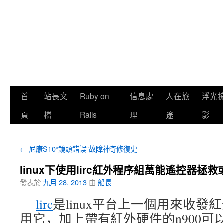
首
站長文
Ruby on
信息處
人在旅
浮光
頁
檔
Rails
理
途
影
←
尼康S10“鏡頭錯誤”故障神奇修復史
linux下使用lirc紅外程序組萬能遙控器拯
發表於
九月 28, 2013
由
船長
lirc
是linux平台上一個用來收
用它，加上帶有紅外硬件的n900可