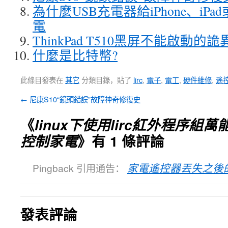
為什麼USB充電器給iPhone、iPad
電
ThinkPad T510黑屏不能啟動的
什麼是比特幣?
此條目發表在
其它
分類目錄，貼了
lirc
,
電子
,
電工
,
硬件維修
,
遙
←
尼康S10“鏡頭錯誤”故障神奇修復史
《
linux下使用lirc紅外程序
控制家電
》有 1 條評論
Pingback 引用通告：
家電遙控器丟失之後的
發表評論