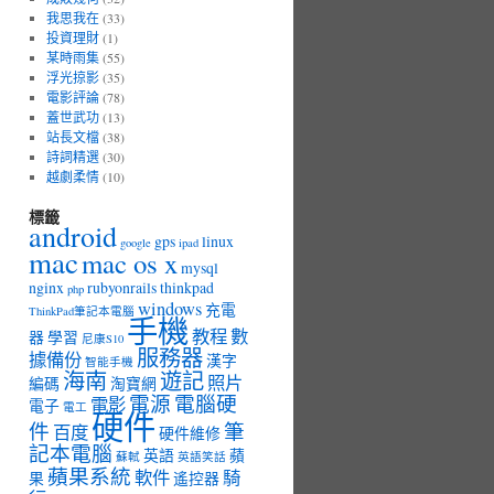
我思我在
(33)
投資理財
(1)
某時雨集
(55)
浮光掠影
(35)
電影評論
(78)
蓋世武功
(13)
站長文檔
(38)
詩詞精選
(30)
越劇柔情
(10)
標籤
android
gps
linux
google
ipad
mac
mac os x
mysql
nginx
rubyonrails
thinkpad
php
windows
充電
ThinkPad筆記本電腦
手機
教程
數
器
學習
尼康S10
服務器
據備份
漢字
智能手機
海南
遊記
照片
編碼
淘寶網
電源
電腦硬
電影
電子
電工
硬件
件
筆
百度
硬件維修
記本電腦
英語
蘋
蘇軾
英語笑話
蘋果系統
軟件
騎
果
遙控器