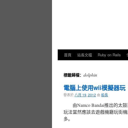
首頁
站長文檔
Ruby on Rails
dolphin
標籤歸檔：
電腦上使用wii模擬器
發表於
八月 19, 2012
由
船長
由Namco Bandai推
玩法當然應該去遊戲機廳玩街機
多。