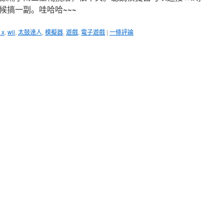
候搞一副。哇哈哈~~~
 x
,
wii
,
太鼓達人
,
模擬器
,
遊戲
,
電子遊戲
|
一條評論