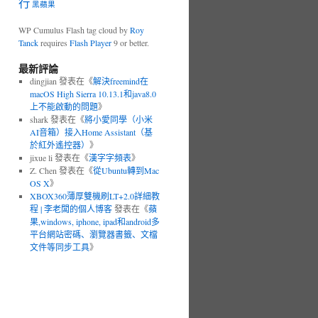
行
黑蘋果
WP Cumulus Flash tag cloud by
Roy
Tanck
requires
Flash Player
9 or better.
最新評論
dingjian 發表在《
解決freemind在
macOS High Sierra 10.13.1和java8.0
上不能啟動的問題
》
shark 發表在《
將小愛同學（小米
AI音箱）接入Home Assistant（基
於紅外遙控器）
》
jixue li 發表在《
漢字字頻表
》
Z. Chen 發表在《
從Ubuntu轉到Mac
OS X
》
XBOX360薄厚雙機刷LT+2.0詳細教
程 | 李老闆的個人博客
發表在《
蘋
果,windows, iphone, ipad和android多
平台網站密碼、瀏覽器書籤、文檔
文件等同步工具
》