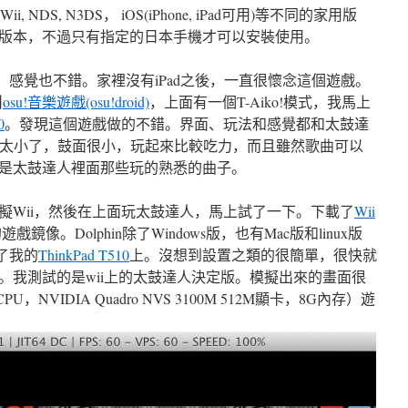
, NDS, N3DS， iOS(iPhone, iPad可用)等不同的家用版
oid版本，不過只有指定的日本手機才可以安裝使用。
人，感覺也不錯。家裡沒有iPad之後，一直很懷念這個遊戲。
叫
osu!音樂遊戲(osu!droid)
，上面有一個T-Aiko!模式，我馬上
0
。發現這個遊戲做的不錯。界面、玩法和感覺都和太鼓達
640太小了，鼓面很小，玩起來比較吃力，而且雖然歌曲可以
是太鼓達人裡面那些玩的熟悉的曲子。
擬Wii，然後在上面玩太鼓達人，馬上試了一下。下載了
Wii
鏡像。Dolphin除了Windows版，也有Mac版和linux版
了我的
ThinkPad T510
上。沒想到設置之類的很簡單，很快就
。我測試的是wii上的太鼓達人決定版。模擬出來的畫面很
PU，NVIDIA Quadro NVS 3100M 512M顯卡，8G內存）遊