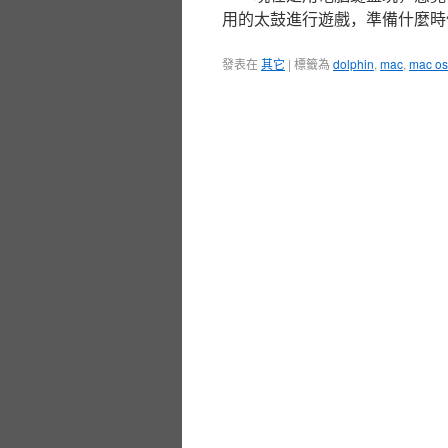
用的太鼓進行遊戲，準備什麼時
發表在
其它
|
標籤為
dolphin
,
mac
,
mac os