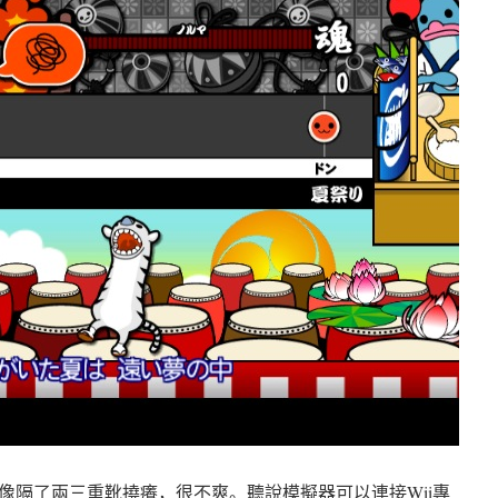
像隔了兩三重靴撓癢，很不爽。聽說模擬器可以連接Wii專