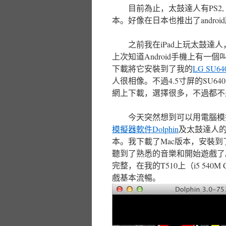
目前為止，太鼓達人有PS2, Wii
本。好像在日本也推出了andr
之前我在iPad上玩太鼓達
上次知道Android手機上有一個
下載將它安裝到了我的
LG SU64
人很相像。不過4.5寸屏的SU
網上下載，選擇很多，不過都不
今天突然想到可以用電腦模
模擬器軟件Dolphin
及太鼓達人的遊戲
本。我下載了Mac版本，安裝到
聽到了熟悉的音樂和開始遊戲了
完整，在我的T510上（i5 540M C
戲基本流暢。