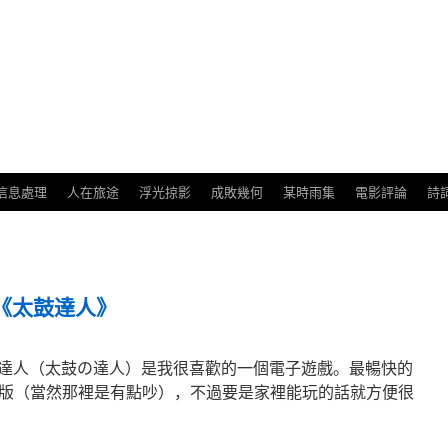
信息處理
人在旅途
浮光掠影
成敗幾何
某時雨集
電影評論
詩
玩《太鼓達人》
出的太鼓達人（太鼓の達人）是我很喜歡的一個電子遊戲。最暢快的
版（當然那裡是有點吵），不過要是家裡能玩的話就方便很