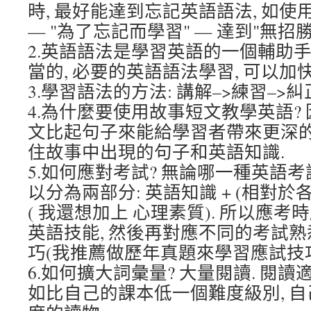
時, 最好能達到忘記英語語法, 如
— "為了忘記而學習" — 達到"無招
2.英語語法是學習英語的一個輔助手段
當的, 必要的英語語法學習, 可以加
3.學習語法的方法: 講解–>練習–>糾
4.為什麼要使用故事短文教學英語?
文比起句子來能給學習者帶來更深的
住故事中出現的句子和英語知識.
5.如何應對考試? 無論哪一種英語考
以分為兩部分: 英語知識 + (相對
( 我還想加上 心理素質). 所以應
英語技能, 然後再對應不同的考試
巧(我推薦做歷年真題來學習應試技巧
6.如何擴大詞彙量? 大量閱讀. 閱
如比自己的課本低一個難度級別, 