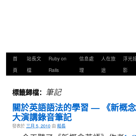
首
站長文
Ruby on
信息處
人在旅
浮光
頁
檔
Rails
理
途
影
筆記
標籤歸檔：
關於英語語法的學習 — 《新概
大演講錄音筆記
發表於
三月 5, 2010
由
船長