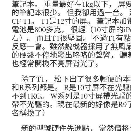
筆記本。 重量最好在1kg以下， 屏
的筆記本很少。 但我卻用過一台。
CF-T1。 T1是12寸的屏。 筆記本
電池是800多克， 很輕（10寸屏的iP
右）。 而且T1很堅固。 不過T1有
反應一會。雖然說機器採用了無風扇
的硬盤不停地發出咯咯的聲響， 聽
也經常開機不亮屏背光了。
除了T1， 松下出了很多輕便的本
和R系列都是。 R是10寸屏不在光驅
不到1KG。 W系列是10寸屏帶光驅的
帶不光驅的。現在最新的好像是R9
名稱換了）
新的型號硬件先進點， 當然價格