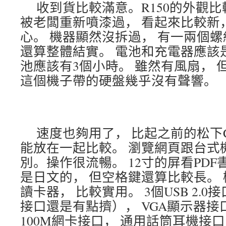
收到貨比較滿意。R150的外觀
被老闆重新噴漆過， 看起來比較新
心。 機器顯然沒拆過， 有一兩個
還算整體結實。 電池和充電器應該
池應該有3個小時。 雖然有風扇， 
這個機子帶的硬盤幾乎沒有聲響。
速度也夠用了， 比起之前的松下C
能放在一起比較。 瀏覽網頁跟台式
別。操作很流暢。 12寸的屏看PDF
是日文的， 但空格鍵還算比較長。 
讀卡器， 比較實用。 3個USB 2.0
接口還是有點擠）， VGA顯示器接口
100M網卡接口， 通用話筒耳機接