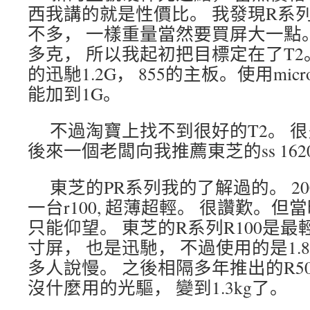
西我講的就是性價比。 我發現R系
不多， 一樣重量當然要買屏大一點。 
多克， 所以我起初把目標定在了T2。 1
的迅馳1.2G， 855的主板。使用micr
能加到1G。
不過淘寶上找不到很好的T2。 
後來一個老闆向我推薦東芝的ss 1620,
東芝的PR系列我的了解過的。 2
一台r100, 超薄超輕。 很讚歎。但
只能仰望。 東芝的R系列R100是最輕的
寸屏， 也是迅馳， 不過使用的是1.
多人說慢。 之後相隔多年推出的R50
沒什麼用的光驅， 變到1.3kg了。