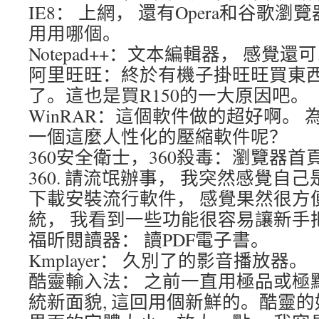
IE8： 上網， 還有Opera和谷歌瀏
用用哪個。
Notepad++：文本編輯器， 感覺還
阿里旺旺：終於有機子掛旺旺買東西
了。這也是買R150的一大原因吧。
WinRAR：這個軟件做的超好啊。
一個這麼人性化的壓縮軟件呢？
360安全衛士，360殺毒：瀏覽器首
360. 請流氓辦事， 我突然感覺自己
下載安裝流行軟件， 感覺果然很方
統， 我看到一些功能很容易讓新手
福昕閱讀器： 讀PDF電子書。
Kmplayer： 久別了的影音播放器。
酷靈輸入法： 之前一直用極品或極
統新面貌, 這回用個新鮮的。酷靈