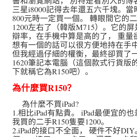
書和瀏覽網站， 別特是看別人的博
三星i8000記得去年還五六千塊。
800元時一定買一個。 轉眼間它的
1200左右了（韓版M715）。它的屏是
辯率，在手機中算是高的了， 重量卻
想有一個的話可以很方便地持在手
但我經過仔細的權衡，最終卻買了一
1620筆記本電腦（這個款式行貨版的
下就稱它為R150吧）。
為什麼買R150？
為什麼不買iPad?
1.相比iPad有點貴。 iPad最便宜的
我買的二手R150隻要1200。
2.iPad的接口不全面， 硬件不好DIY