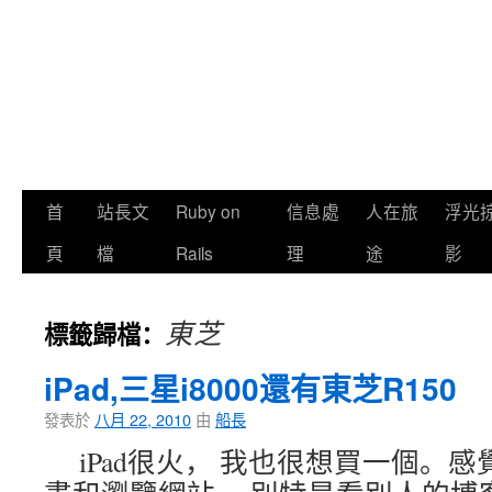
首
站長文
Ruby on
信息處
人在旅
浮光
頁
檔
Rails
理
途
影
東芝
標籤歸檔：
iPad,三星i8000還有東芝R150
發表於
八月 22, 2010
由
船長
iPad很火， 我也很想買一個。