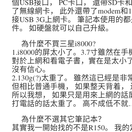
個USB接口， PC卡口， 還帶SD卡
了無線網卡， 此外還帶了modem和
接USB 3G上網卡。 筆記本使用的
件。 如硬盤就可以自己升級。
為什麼不買三星i8000?
1.i8000的屏太小了。3.7寸雖然
對於上網和看電子書，實在是太小了。 
沒有信心。
2.130g(?)太重了。 雖然這已經
但相比普通手機， 如果整天背着，
所以我想， 如果只是用來上網的話
打電話的話太重了。 高不成低不就…
為什麼不選其它筆記本？
其實我一開始找的不是R150。 我