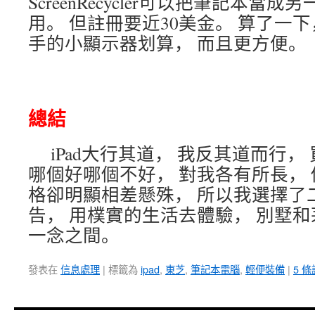
ScreenRecycler可以把筆記本當
用。 但註冊要近30美金。 算了一
手的小顯示器划算， 而且更方便。
總結
iPad大行其道， 我反其道而行
哪個好哪個不好， 對我各有所長， 
格卻明顯相差懸殊， 所以我選擇了
告， 用樸實的生活去體驗， 別墅
一念之間。
發表在
信息處理
|
標籤為
ipad
,
東芝
,
筆記本電腦
,
輕便裝備
|
5 