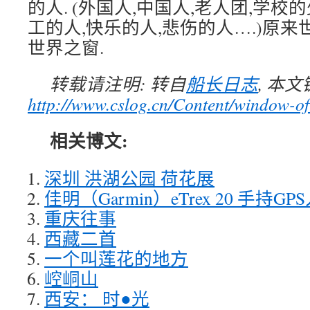
的人. (外国人,中国人,老人团,学校
工的人,快乐的人,悲伤的人….)原
世界之窗.
转载请注明: 转自
船长日志
, 本
http://www.cslog.cn/Content/window-of
相关博文:
深圳 洪湖公园 荷花展
佳明（Garmin）eTrex 20 手持GP
重庆往事
西藏二首
一个叫莲花的地方
崆峒山
西安： 时●光