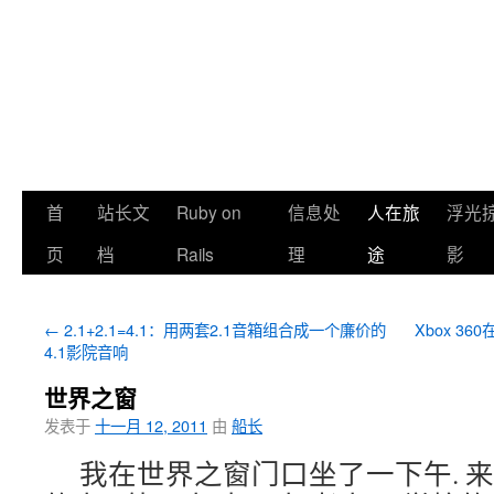
首
站长文
Ruby on
信息处
人在旅
浮光
页
档
Rails
理
途
影
←
2.1+2.1=4.1：用两套2.1音箱组合成一个廉价的
Xbox 3
4.1影院音响
世界之窗
发表于
十一月 12, 2011
由
船长
我在世界之窗门口坐了一下午. 