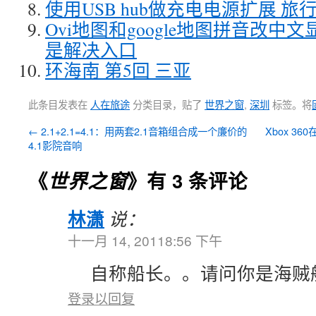
使用USB hub做充电电源扩展 
Ovi地图和google地图拼音改中
是解决入口
环海南 第5回 三亚
此条目发表在
人在旅途
分类目录，贴了
世界之窗
,
深圳
标签。将
←
2.1+2.1=4.1：用两套2.1音箱组合成一个廉价的
Xbox 3
4.1影院音响
《
世界之窗
》有 3 条评论
林潇
说：
十一月 14, 20118:56 下午
自称船长。。请问你是海贼
登录以回复