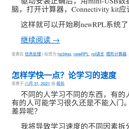
驱动安装正确后，用mini-US
脑，打开计算器，Connectivity 
这样就可以开始刷newRPL系统
继续阅读
→
发表在
信息处理
|
标签为
hp39gs
,
newRPL
,
rpl语言
,
图形计算器
,
怎样学快一点？论学习的速度
发表于
八月 31, 2021
由
船长
不同的人学习不同的东西，有的
有的人可能学习很久还是不能入门
差异呢？
我将导致学习速度的不同因素拆