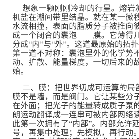
想象一颗刚刚冷却的行星。熔岩
机盐在潮间带里结晶。就在某一微
水流相撞，表面的脂质分子被推向
成一个闭合的囊泡——膜。它薄得
分成“内”与“外”。这道最原始的拓
第一道不对称：囊泡里外的化学势
动、扩散、能量梯度，一切后来的
始。
二、膜：把世界切成可运算的局
膜不是墙，而是阀门。它让某些分
在外面；把光子的能量转成质子泵
朗运动翻译成一连串可被内部网络
此第一次拥有了“内部”。内部允许
号，再集中处理；先模拟，再行动