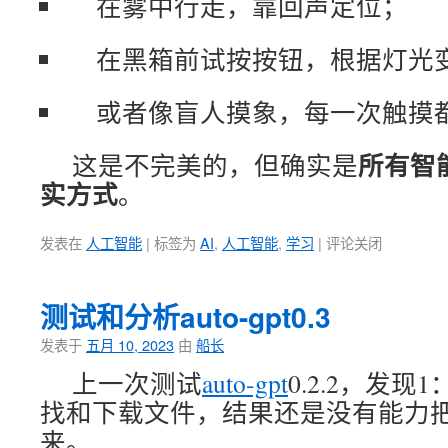
在雾中行走，靠回声定位；
在黑箱前试按按钮，根据灯光
或者像盲人摸象，每一次触摸
所有智
这是不完美的，但确实是
实方式
。
发表在
人工智能
|
标签为
AI
,
人工智能
,
学习
|
评论关闭
测试和分析auto-gpt0.3
发表于
五月 10, 2023
由
船长
上一次测试
auto-gpt
0.2.2，发
找和下载文件，结果还是没有能力
来。