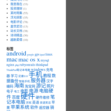
我思我在
(33)
投资理财
(1)
某时雨集
(55)
浮光掠影
(35)
电影评论
(78)
盖世武功
(13)
站长文档
(38)
诗词精选
(30)
越剧柔情
(10)
标签
android
gps
linux
google
ipad
mac
mac os x
mysql
nginx
rubyonrails
thinkpad
php
windows
充电
ThinkPad笔记本电脑
手机
教程
数
器
学习
尼康S10
服务器
据备份
汉字
智能手机
海南
游记
照片
编码
淘宝网
电源
电脑硬
电影
电子
电工
硬件
件
笔
百度
硬件维修
记本电脑
英语
苹
苏轼
英语笑话
苹果系统
软件
骑
果
遥控器