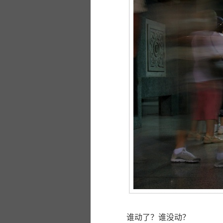
谁动了？谁没动？