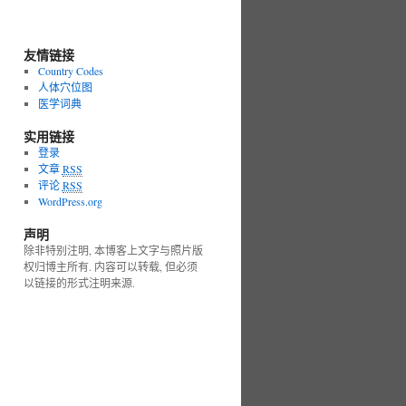
友情链接
Country Codes
人体穴位图
医学词典
实用链接
登录
文章
RSS
评论
RSS
WordPress.org
声明
除非特别注明, 本博客上文字与照片版
权归博主所有. 内容可以转载, 但必须
以链接的形式注明来源.