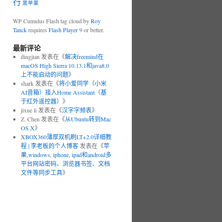
行
黑苹果
WP Cumulus Flash tag cloud by
Roy
Tanck
requires
Flash Player
9 or better.
最新评论
dingjian 发表在《
解决freemind在
macOS High Sierra 10.13.1和java8.0
上不能启动的问题
》
shark 发表在《
将小爱同学（小米
AI音箱）接入Home Assistant（基
于红外遥控器）
》
jixue li 发表在《
汉字字频表
》
Z. Chen 发表在《
从Ubuntu转到Mac
OS X
》
XBOX360薄厚双机刷LT+2.0详细教
程 | 李老板的个人博客
发表在《
苹
果,windows, iphone, ipad和android多
平台网站密码、浏览器书签、文档
文件等同步工具
》