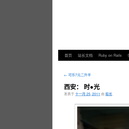
首页
站长文档
Ruby on Rails
←
可乐7元二升半
西安： 时●光
发表于
十一月 25, 2011
由
船长