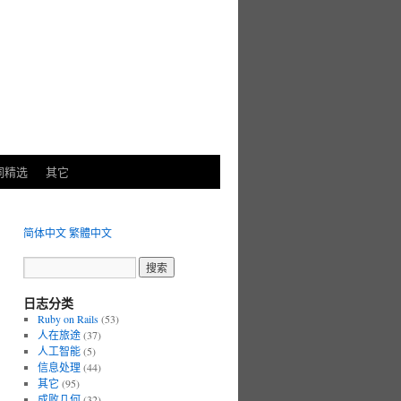
词精选
其它
简体中文
繁體中文
日志分类
Ruby on Rails
(53)
人在旅途
(37)
人工智能
(5)
信息处理
(44)
其它
(95)
成败几何
(32)