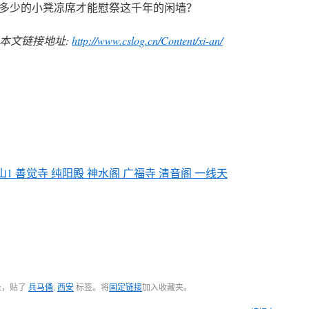
多少的小凳凉席才能慰祭这千年的闲墙？
, 本文链接地址:
http://www.cslog.cn/Content/xi-an/
眉山1 善觉寺 纯阳殿 神水阁 广福寺 清音阁 一线天
录，贴了
兵马俑
,
西安
标签。将
固定链接
加入收藏夹。