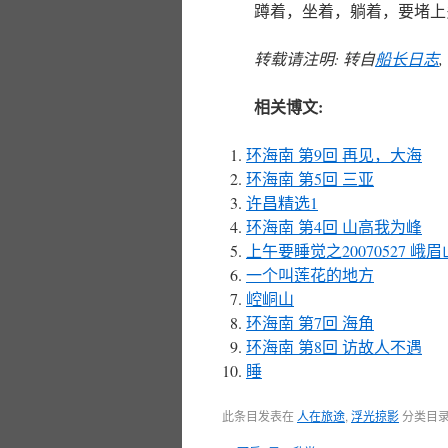
蹲着，坐着，躺着，要堵上
转载请注明: 转自
船长日志
相关博文:
环海南 第9回 再见，大海
环海南 第5回 三亚
许昌精选1
环海南 第4回 山高我为峰
上午要睡觉之20070527 峨
一个叫莲花的地方
崆峒山
环海南 第7回 海角
环海南 第8回 访故人不遇
睡
此条目发表在
人在旅途
,
浮光掠影
分类目