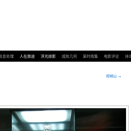
信息处理
人在旅途
浮光掠影
成败几何
某时雨集
电影评论
诗
崆峒山
→