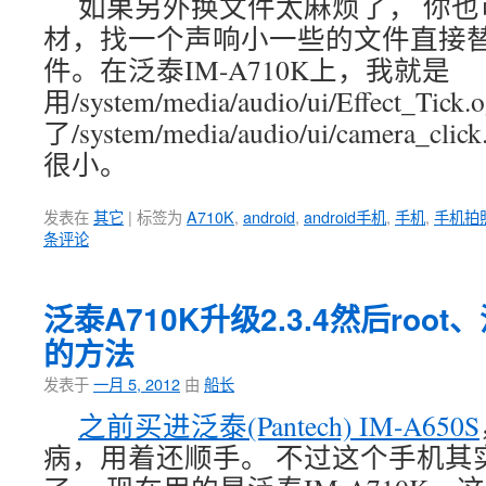
如果另外换文件太麻烦了， 你
材，找一个声响小一些的文件直接
件。在泛泰IM-A710K上，我就是
用/system/media/audio/ui/Effect_Tic
了/system/media/audio/ui/camera
很小。
发表在
其它
|
标签为
A710K
,
android
,
android手机
,
手机
,
手机拍
条评论
泛泰A710K升级2.3.4然后ro
的方法
发表于
一月 5, 2012
由
船长
之前买进泛泰(Pantech) IM-A650S
病，用着还顺手。 不过这个手机其