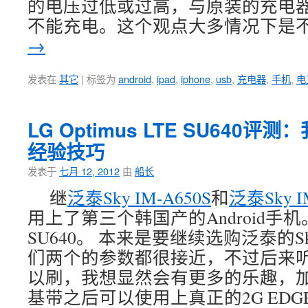
的电压过低或过高，与原装的充电
不能充电。这个观点大多情况下是
→
发表在
其它
|
标签为
android
,
ipad
,
iphone
,
usb
,
充电器
,
手机
,
电
LG Optimus LTE SU640
经验技巧
发表于
七月 12, 2012
由
船长
继
泛泰Sky IM-A650S
和
泛泰Sky I
用上了第三个韩国产的Android手机
SU640。 本来是要继续选购泛泰的Sky
们两个的参数都很接近，不过后来听说
以刷，我想显然会有更多的乐趣，加之
基带之后可以使用上真正的2G ED