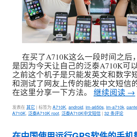
在买了A710K这么一段时间之
是因为今天让自己的泛泰A710K可
之前这个机子是只能发英文和数字短
和测试了网友上传的能发中文短信
在这里分享一下方法。
继续阅读
→
发表在
其它
|
标签为
A710K
,
android
,
im-a650s
,
im-a710k
,
pant
A710K
,
泛泰A710K root
,
泛泰A710K中文短信
|
32 条评论
在中国使用运行GPS软件的手机