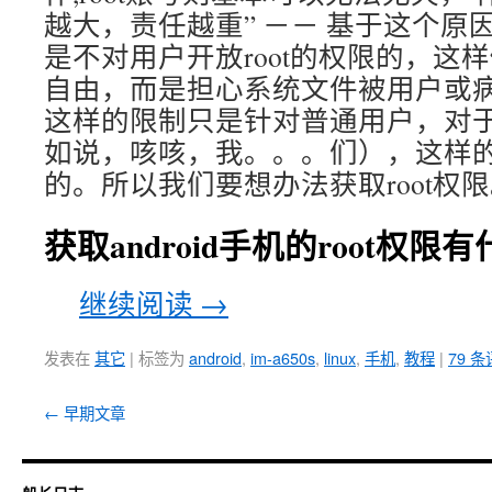
越大，责任越重” －－ 基于这个原因， 
是不对用户开放root的权限的，这
自由，而是担心系统文件被用户或
这样的限制只是针对普通用户，对
如说，咳咳，我。。。们），这样
的。所以我们要想办法获取root权
获取android手机的root权限
继续阅读
→
发表在
其它
|
标签为
android
,
im-a650s
,
linux
,
手机
,
教程
|
79 
←
早期文章