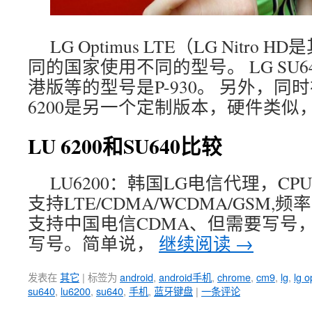
LG Optimus LTE（LG Nitr
同的国家使用不同的型号。 LG SU
港版等的型号是P-930。 另外，同
6200是另一个定制版本，硬件类似
LU 6200和SU640比较
LU6200：韩国LG电信代理，CPU
支持LTE/CDMA/WCDMA/GSM,
支持中国电信CDMA、但需要写号
写号。简单说，
继续阅读
→
发表在
其它
|
标签为
android
,
android手机
,
chrome
,
cm9
,
lg
,
lg o
su640
,
lu6200
,
su640
,
手机
,
蓝牙键盘
|
一条评论