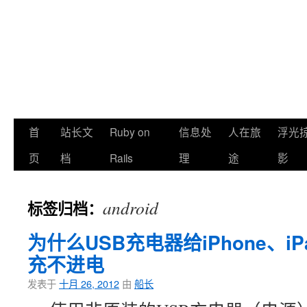
首
站长文
Ruby on
信息处
人在旅
浮光
页
档
Rails
理
途
影
android
标签归档：
为什么USB充电器给iPhone、iPa
充不进电
发表于
十月 26, 2012
由
船长