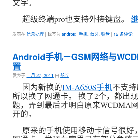
文字。
超级终端pro也支持外接键盘。
发表在
信息处理
|
标签为
android
,
手机
,
蓝牙
,
键盘
|
12 条评论
Android手机－GSM网络与W
置
发表于
二月 27, 2011
由
船长
因为新换的
IM-A650S手机
不支持
所以换了网通卡。 换了2个，都出
题，弄到最后才明白原来WCDMA网
开的。
原来的手机使用移动卡信号很好，