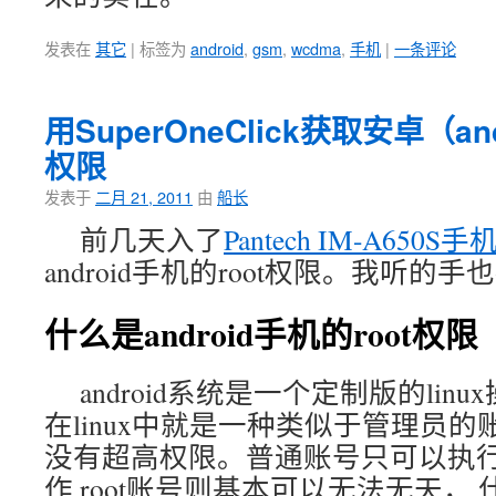
发表在
其它
|
标签为
android
,
gsm
,
wcdma
,
手机
|
一条评论
用SuperOneClick获取安卓（an
权限
发表于
二月 21, 2011
由
船长
前几天入了
Pantech IM-A650S手
android手机的root权限。我听的
什么是android手机的root权限
android系统是一个定制版的linu
在linux中就是一种类似于管理员
没有超高权限。普通账号只可以执
作,root账号则基本可以无法无天， 