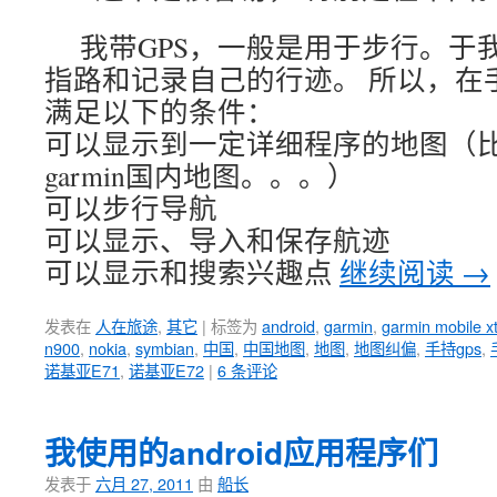
我带GPS，一般是用于步行。于我
指路和记录自己的行迹。 所以，在手
满足以下的条件：
可以显示到一定详细程序的地图（比如
garmin国内地图。。。）
可以步行导航
可以显示、导入和保存航迹
可以显示和搜索兴趣点
继续阅读
→
发表在
人在旅途
,
其它
|
标签为
android
,
garmin
,
garmin mobile x
n900
,
nokia
,
symbian
,
中国
,
中国地图
,
地图
,
地图纠偏
,
手持gps
,
诺基亚E71
,
诺基亚E72
|
6 条评论
我使用的android应用程序们
发表于
六月 27, 2011
由
船长