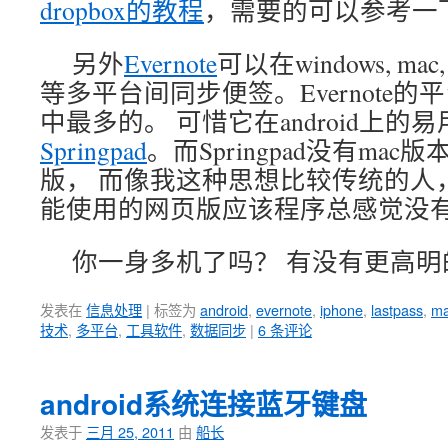
dropbox的教程
，需要的可以参考一
另外
Evernote
可以在windows, mac, ip
等多平台间同步便签。Evernote
中最多的。 可惜它在android上的
Springpad
。而Springpad没有ma
版， 而像我这种思想比较传统的人
能使用的网页版应该程序总感觉没
你一身多机了吗？ 有没有更高明
发表在
信息处理
|
标签为
android
,
evernote
,
iphone
,
lastpass
,
m
技术
,
多平台
,
工具软件
,
数据同步
|
6 条评论
android系统连接蓝牙键盘
发表于
三月 25, 2011
由
船长