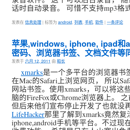
话时自动录音。 可惜不支持mp3格
发表在
信息处理
|
标签为
android
,
列表
,
手机
,
软件
|
一条评论
苹果,windows, iphone, ipa
密码、浏览器书签、文档文件等
发表于
六月 12, 2011
由
船长
xmarks
是一个多平台的浏览器书
在Mac的Safari上浏览网页， 所以S
网站书签。使用xmarks，可以将
脑的FireFox或Chrome浏览器上。 
但后来他们宣布停止开发了也就没再
LifeHacker
那里了解到xmarks竟然
iphone,android手机等平台。