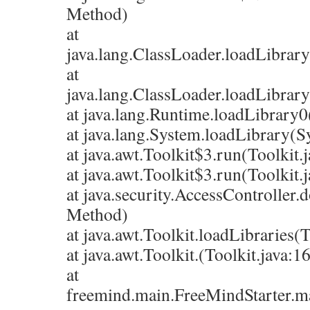
Method)
at
java.lang.ClassLoader.loadLibrar
at
java.lang.ClassLoader.loadLibrar
at java.lang.Runtime.loadLibrary
at java.lang.System.loadLibrary(S
at java.awt.Toolkit$3.run(Toolkit.
at java.awt.Toolkit$3.run(Toolkit.
at java.security.AccessController.
Method)
at java.awt.Toolkit.loadLibraries(
at java.awt.Toolkit.(Toolkit.java:1
at
freemind.main.FreeMindStarter.ma