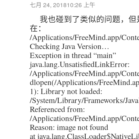
七月 24, 201810:26 上午
我也碰到了类似的问题，但
在：
/Applications/FreeMind.app/Con
Checking Java Version…
Exception in thread “main”
java.lang.UnsatisfiedLinkError:
/Applications/FreeMind.app/Conten
dlopen(/Applications/FreeMind.ap
1): Library not loaded:
/System/Library/Frameworks/Jav
Referenced from:
/Applications/FreeMind.app/Conte
Reason: image not found
at java.lang.ClassLoader$NativeLi