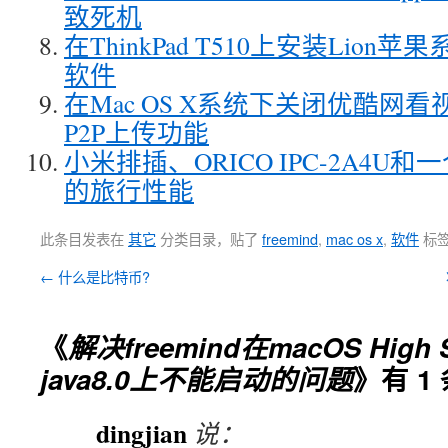
致死机
在ThinkPad T510上安装Lion苹果
软件
在Mac OS X系统下关闭优酷网看视
P2P上传功能
小米排插、ORICO IPC-2A4U
的旅行性能
此条目发表在
其它
分类目录，贴了
freemind
,
mac os x
,
软件
标
←
什么是比特币?
《
解决freemind在macOS High Si
java8.0上不能启动的问题
》有 1
dingjian
说：