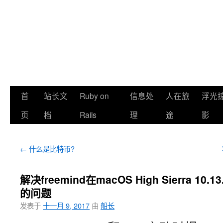
首
站长文
Ruby on
信息处
人在旅
浮光
页
档
Rails
理
途
影
←
什么是比特币?
解决freemind在macOS High Sierra 10.
的问题
发表于
十一月 9, 2017
由
船长