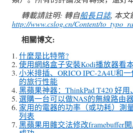
轉載請註明: 轉自
船長日誌
, 本
http://www.cslog.cn/Content/to_typo_ra
相關博文:
什麼是比特幣?
使用網絡盒子安裝Kodi播放器看
小米排插、ORICO IPC-2A4U
的旅行性能
黑蘋果神器：ThinkPad T420 
選購一台可以做NAS的無線路由
家用的電器的功率（或功耗）測
列表
黑蘋果用雜交法修改framebuff