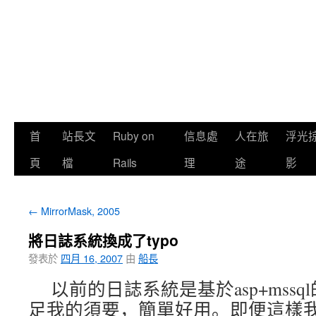
首
站長文
Ruby on
信息處
人在旅
浮光
頁
檔
Rails
理
途
影
←
MirrorMask, 2005
將日誌系統換成了typo
發表於
四月 16, 2007
由
船長
以前的日誌系統是基於asp+mss
足我的須要，簡單好用。即便這樣