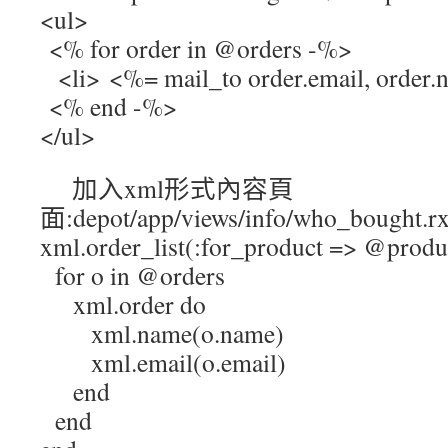
<ul>
<% for order in @orders -%>
<li> <%= mail_to order.email, order.
<% end -%>
</ul>
加入xml形式內容頁
面:depot/app/views/info/who_bough
xml.order_list(:for_product => @product
for o in @orders
xml.order do
xml.name(o.name)
xml.email(o.email)
end
end