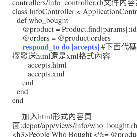
controllers/info_controller.rb文件內
class InfoController < ApplicationContr
def who_bought
@product = Product.find(params[:id
@orders = @product.orders
respond_to do |accepts|
#下面代碼根
擇發送html還是xml格式內容
accepts.html
accepts.xml
end
end
end
加入html形式內容頁
面:depot/app/views/info/who_bough
<h3>People Who Bought <%= @product