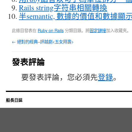
Rails string字符串相關轉換
半semantic, 數據的價值和數據顯
此條目發表在
Ruby on Rails
分類目錄。將
固定鏈接
加入收藏夾。
←
絕對的經典–評越劇<五女拜壽>
發表評論
要發表評論，您必須先
登錄
。
船長日誌