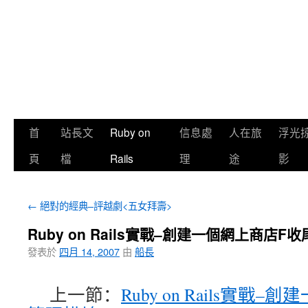
首
站長文
Ruby on
信息處
人在旅
浮光
頁
檔
Rails
理
途
影
←
絕對的經典–評越劇<五女拜壽>
Ruby on Rails實戰–創建一個網上商店F
發表於
四月 14, 2007
由
船長
上一節：
Ruby on Rails實戰