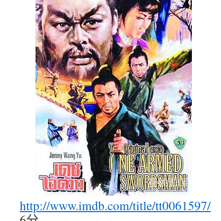
http://www.imdb.com/title/tt0061597/
6分