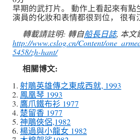
早期的武打片。 動作上看起來有點
演員的化妝和表情都很到位， 很有
轉載請註明: 轉自
船長日誌
, 本
http://www.cslog.cn/Content/one_arm
5458/zh-hant/
相關博文:
射鵰英雄傳之東成西就, 1993
鳳凰琴 1993
鷹爪鐵布衫 1977
楚留香 1977
神鵰俠侶,1982
楊過與小龍女 1982
木棉袈裟1982