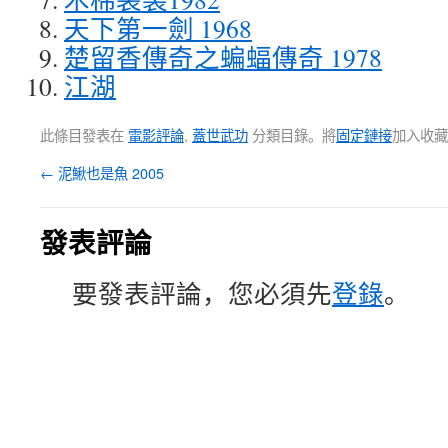
天下第一劍 1968
楚留香傳奇之蝙蝠傳奇 1978
江湖
此條目發表在
電影評論
,
蓋世武功
分類目錄。將
固定鏈接
加入收藏
←
泥鰍也是魚 2005
發表評論
要發表評論，您必須先
登錄
。