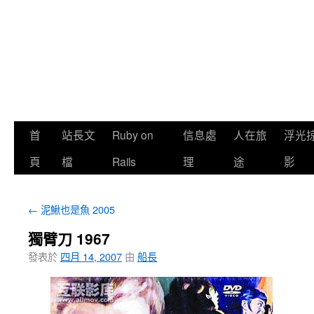
首
站長文
Ruby on
信息處
人在旅
浮光
頁
檔
Rails
理
途
影
←
泥鰍也是魚 2005
獨臂刀 1967
發表於
四月 14, 2007
由
船長