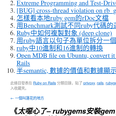
Extreme Programming and Test-Dri
[BUG] cross-thread violation on rb_g
怎樣看本地ruby gem的rDoc文檔
用Benchmark測試不同ruby代碼
Ruby中如何複製對象 (deep clone)
用ruby語言以句子為單位拆分一
ruby中10進制和16進制的轉換
Open MDB file on Ubuntu, convert it 
Rails
半semantic, 數據的價值和數據顯
此條目發表在
Ruby on Rails
分類目錄，貼了
privoxy
,
rails
,
rubyg
入收藏夾。
←
一個叫蓮花的地方
《
太噁心了– rubygems安裝g