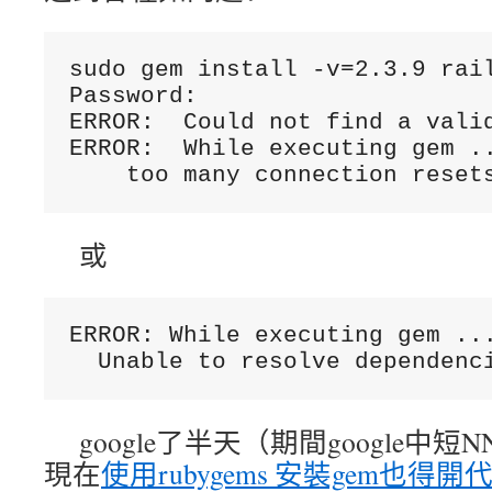
sudo gem install -v=2.3.9 rail
Password:

ERROR:  Could not find a valid
ERROR:  While executing gem ..
    too many connection reset
或
ERROR: While executing gem ...
  Unable to resolve dependenc
google了半天（期間google中
現在
使用rubygems 安裝gem也得開