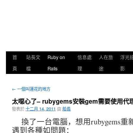
首
站長文
Ruby on
信息處
人在旅
浮光
頁
檔
Rails
理
途
影
←
一個叫蓮花的地方
太噁心了– rubygems安裝gem需要使用
發表於
十二月 14, 2011
由
船長
換了一台電腦，想用rubygems重新
遇到各種如問題：