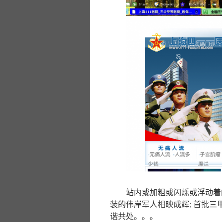
站内或加粗或闪烁或浮动着的
装的伟岸军人相映成辉; 首批
谐共处。。。