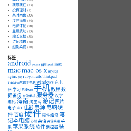
我思我在
(33)
投资理财
(1)
某时雨集
(55)
浮光掠影
(35)
电影评论
(78)
盖世武功
(13)
站长文档
(38)
诗词精选
(30)
越剧柔情
(10)
标签
android
gps
linux
google
ipad
mac
mac os x
mysql
nginx
rubyonrails
thinkpad
php
windows
充电
ThinkPad笔记本电脑
手机
教程
数
器
学习
尼康S10
服务器
据备份
汉字
智能手机
海南
游记
照片
编码
淘宝网
电源
电脑硬
电影
电子
电工
硬件
件
笔
百度
硬件维修
记本电脑
英语
苹
苏轼
英语笑话
苹果系统
软件
骑
果
遥控器