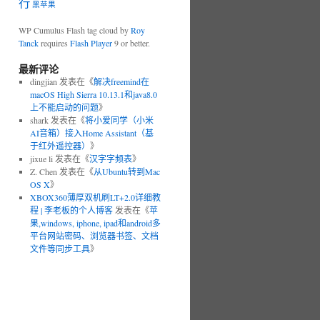
行
黑苹果
WP Cumulus Flash tag cloud by
Roy
Tanck
requires
Flash Player
9 or better.
最新评论
dingjian 发表在《
解决freemind在
macOS High Sierra 10.13.1和java8.0
上不能启动的问题
》
shark 发表在《
将小爱同学（小米
AI音箱）接入Home Assistant（基
于红外遥控器）
》
jixue li 发表在《
汉字字频表
》
Z. Chen 发表在《
从Ubuntu转到Mac
OS X
》
XBOX360薄厚双机刷LT+2.0详细教
程 | 李老板的个人博客
发表在《
苹
果,windows, iphone, ipad和android多
平台网站密码、浏览器书签、文档
文件等同步工具
》