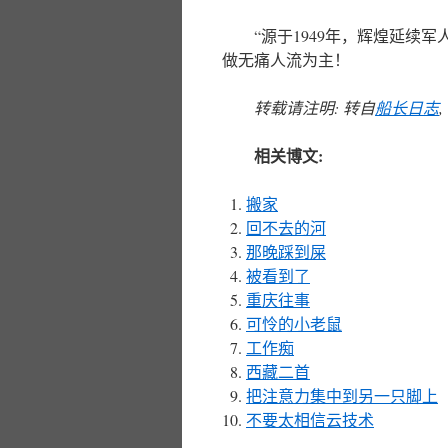
“源于1949年，辉煌延续
做无痛人流为主！
转载请注明: 转自
船长日志
相关博文:
搬家
回不去的河
那晚踩到屎
被看到了
重庆往事
可怜的小老鼠
工作痴
西藏二首
把注意力集中到另一只脚上
不要太相信云技术