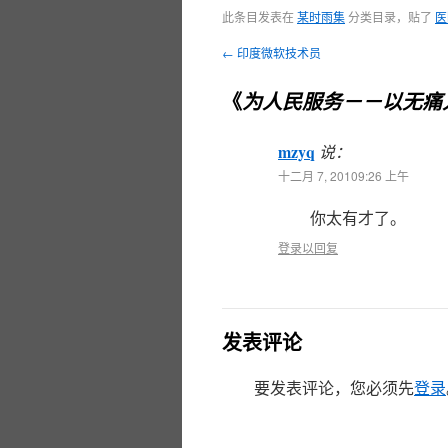
此条目发表在
某时雨集
分类目录，贴了
医
←
印度微软技术员
《
为人民服务－－以无痛
mzyq
说：
十二月 7, 20109:26 上午
你太有才了。
登录以回复
发表评论
要发表评论，您必须先
登录