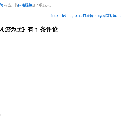
院
标签。将
固定链接
加入收藏夹。
linux下使用logrotate自动备份mysql数据库
→
》有 1 条评论
人流为主
。