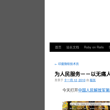
首页
站长文档
Ruby on Rails
←
印度微软技术员
为人民服务－－以无痛
发表于
十一月 12, 2010
由
船长
今天打开
中国人民解放军第