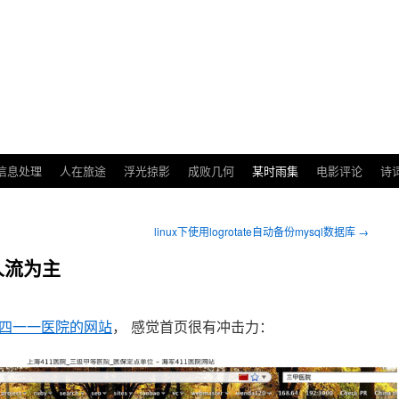
信息处理
人在旅途
浮光掠影
成败几何
某时雨集
电影评论
诗
linux下使用logrotate自动备份mysql数据库
→
人流为主
四一一医院的网站
， 感觉首页很有冲击力：