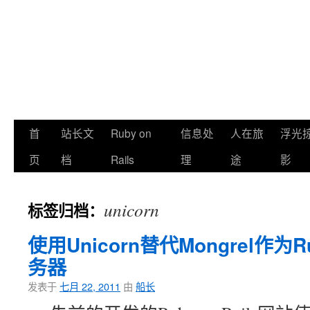
首
站长文
Ruby on
信息处
人在旅
浮光
页
档
Rails
理
途
影
unicorn
标签归档：
使用Unicorn替代Mongrel作为Ru
务器
发表于
七月 22, 2011
由
船长