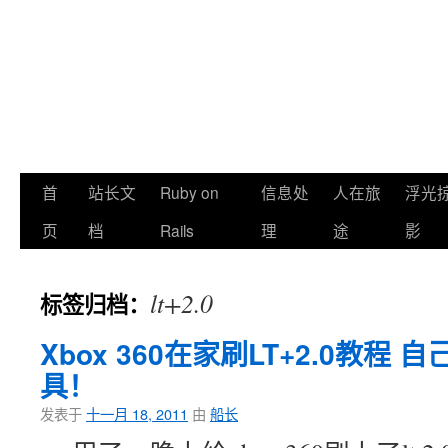
首
站长文
Ruby on
信息处
人在旅
浮光
页
档
Rails
理
途
影
lt+2.0
标签归档：
Xbox 360在家刷LT+2.0教程
具！
发表于
十一月 18, 2011
由
船长