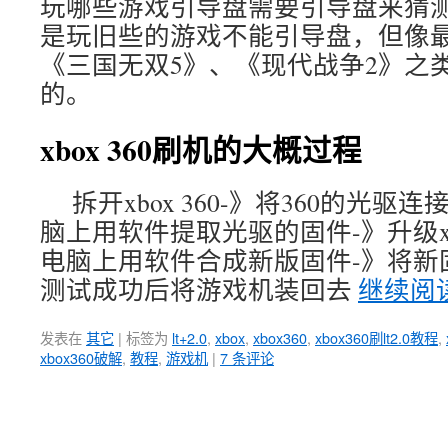
玩哪些游戏引导盘需要引导盘来猜测
是玩旧些的游戏不能引导盘，但像最
《三国无双5》、《现代战争2》之
的。
xbox 360刷机的大概过程
拆开xbox 360-》将360的光
脑上用软件提取光驱的固件-》升级xbo
电脑上用软件合成新版固件-》将新固件刷
测试成功后将游戏机装回去
继续阅
发表在
其它
|
标签为
lt+2.0
,
xbox
,
xbox360
,
xbox360刷lt2.0教程
,
xbox360破解
,
教程
,
游戏机
|
7 条评论