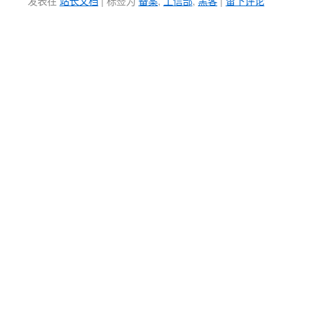
发表在
站长文档
|
标签为
备案
,
工信部
,
黑客
|
留下评论