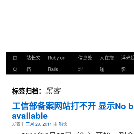
首
站长文
Ruby on
信息处
人在旅
浮光
页
档
Rails
理
途
影
黑客
标签归档：
工信部备案网站打不开 显示No back
available
发表于
三月 29, 2011
由
船长