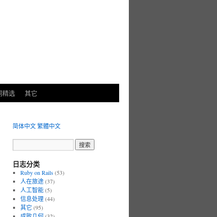
词精选
其它
简体中文
繁體中文
日志分类
Ruby on Rails
(53)
人在旅途
(37)
人工智能
(5)
信息处理
(44)
其它
(95)
成败几何
(32)