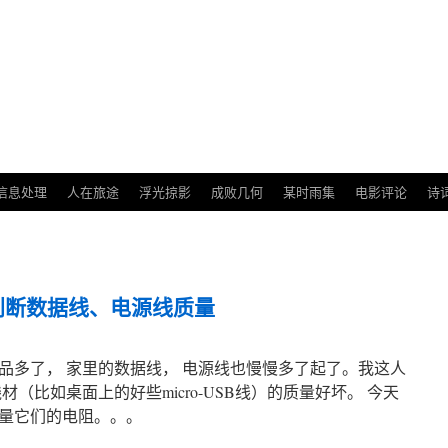
信息处理
人在旅途
浮光掠影
成败几何
某时雨集
电影评论
诗
判断数据线、电源线质量
品多了， 家里的数据线， 电源线也慢慢多了起了。我这人
（比如桌面上的好些micro-USB线）的质量好坏。 今天
量它们的电阻。。。