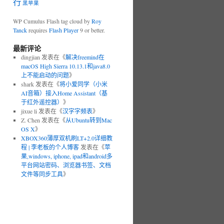
行
黑苹果
WP Cumulus Flash tag cloud by
Roy
Tanck
requires
Flash Player
9 or better.
最新评论
dingjian 发表在《
解决freemind在
macOS High Sierra 10.13.1和java8.0
上不能启动的问题
》
shark 发表在《
将小爱同学（小米
AI音箱）接入Home Assistant（基
于红外遥控器）
》
jixue li 发表在《
汉字字频表
》
Z. Chen 发表在《
从Ubuntu转到Mac
OS X
》
XBOX360薄厚双机刷LT+2.0详细教
程 | 李老板的个人博客
发表在《
苹
果,windows, iphone, ipad和android多
平台网站密码、浏览器书签、文档
文件等同步工具
》