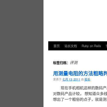
首页
站长文档
Ruby on Rails
评测
标签归档：
用测量电阻的方法粗略
发表于
七月 13, 2011
由
船长
现在手机相机这样的数码产
对数码产品计较， 想知道众多线材
想出了一个粗俗的点子，就是测