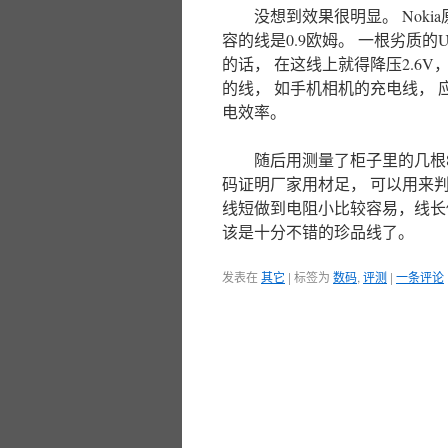
没想到效果很明显。 Nokia原
容的线是0.9欧姆。 一根劣质的
的话， 在这线上就得降压2.6
的线， 如手机相机的充电线，
电效率。
随后用测量了柜子里的几根8字
码证明厂家用材足， 可以用来
线短做到电阻小比较容易，线长
该是十分不错的珍品线了。
发表在
其它
|
标签为
数码
,
评测
|
一条评论