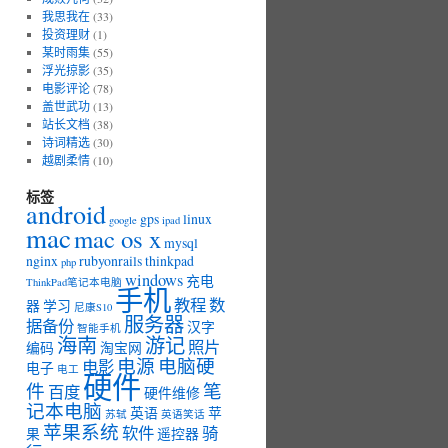
我思我在
(33)
投资理财
(1)
某时雨集
(55)
浮光掠影
(35)
电影评论
(78)
盖世武功
(13)
站长文档
(38)
诗词精选
(30)
越剧柔情
(10)
标签
android
gps
linux
google
ipad
mac
mac os x
mysql
nginx
rubyonrails
thinkpad
php
windows
充电
ThinkPad笔记本电脑
手机
教程
数
器
学习
尼康S10
服务器
据备份
汉字
智能手机
海南
游记
照片
编码
淘宝网
电源
电脑硬
电影
电子
电工
硬件
件
笔
百度
硬件维修
记本电脑
英语
苹
苏轼
英语笑话
苹果系统
软件
骑
果
遥控器