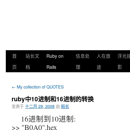
首
站长文
Ruby on
信息处
人在旅
浮光
页
档
Rails
理
途
影
←
My collection of QUOTES
ruby中10进制和16进制的转换
发表于
十二月 29, 2008
由
船长
16进制到10进制:
>> "B0A0".hex