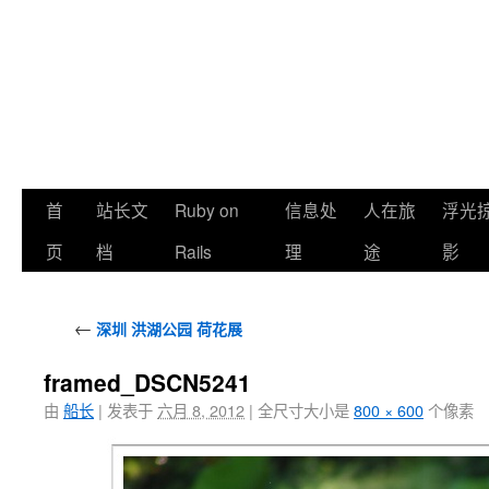
首
站长文
Ruby on
信息处
人在旅
浮光
页
档
Rails
理
途
影
←
深圳 洪湖公园 荷花展
framed_DSCN5241
由
船长
|
发表于
六月 8, 2012
|
全尺寸大小是
800 × 600
个像素