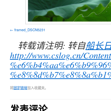
framed_DSCN5231
转载请注明: 转自
船长
http://www.cslog.cn/Con
%e6%b4%aa%e6%b9%96%
%e8%8d%b7%e8%8a%b1%e
将
固定链接
加入收藏夹。
发表评论