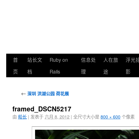
首
站长文
Ruby on
信息处
人在旅
浮光
页
档
Rails
理
途
影
←
深圳 洪湖公园 荷花展
framed_DSCN5217
由
船长
|
发表于
六月 8, 2012
|
全尺寸大小是
800 × 600
个像素