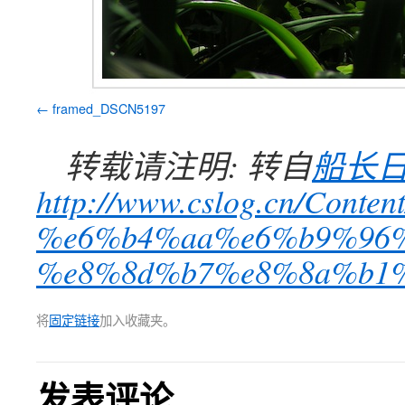
framed_DSCN5197
转载请注明: 转自
船长
http://www.cslog.cn/Con
%e6%b4%aa%e6%b9%96%
%e8%8d%b7%e8%8a%b1%e
将
固定链接
加入收藏夹。
发表评论