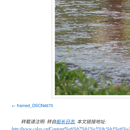
framed_DSCN4670
转载请注明: 转自
船长日志
, 本文链接地址:
http://www.cslog.cn/Content/%e6%b7%b1%e5%9c%b3%e