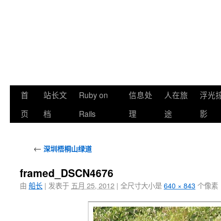
首
站长文
Ruby on
信息处
人在旅
浮光
页
档
Rails
理
途
影
←
深圳梧桐山绿道
framed_DSCN4676
由
船长
|
发表于
五月 25, 2012
|
全尺寸大小是
640 × 843
个像素